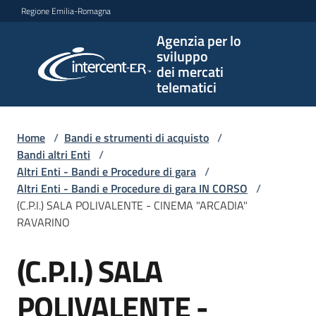
Vai al contenuto
Vai alla navigazione
Vai al footer
Regione Emilia-Romagna
Agenzia per lo
Agenzia
sviluppo
per lo
dei mercati
sviluppo
telematici
dei
mercati
telematici
Home
/
Bandi e strumenti di acquisto
/
Bandi altri Enti
/
Altri Enti - Bandi e Procedure di gara
/
Altri Enti - Bandi e Procedure di gara IN CORSO
/
L'Agenzia
(C.P.I.) SALA POLIVALENTE - CINEMA "ARCADIA"
RAVARINO
(C.P.I.) SALA
Bandi
Salta al contenuto
e
strumenti
POLIVALENTE -
di