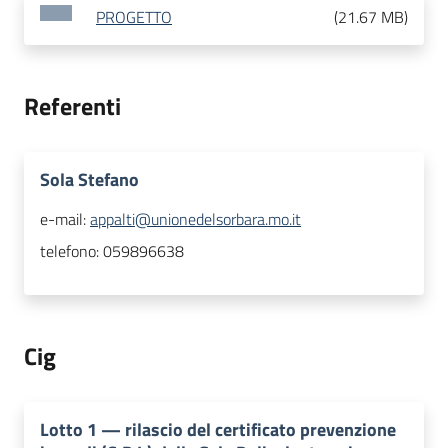
PROGETTO
(
21.67 MB
)
Referenti
Sola Stefano
e-mail:
appalti@unionedelsorbara.mo.it
telefono:
059896638
Cig
Lotto
1
—
rilascio del certificato prevenzione