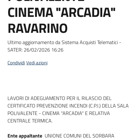
acquisto
CINEMA "ARCADIA"
RAVARINO
Supporto
Ultimo aggiornamento da Sistema Acquisti Telematici -
SATER:
26/02/2026 16:26
Piattaforme
telematiche
Condividi
Vedi azioni
Dati del bando
LAVORI DI ADEGUAMENTO PER IL RILASCIO DEL
CERTIFICATO PREVENZIONE INCENDI (C.P.I.) DELLA SALA
English
POLIVALENTE - CINEMA "ARCADIA" E RELATIVA
site
CENTRALE TERMICA.
Ente appaltante
UNIONE COMUNI DEL SORBARA