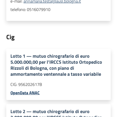
e-mail:
annamaria.testa@ausl.bologna.it
telefono:
0516079910
Cig
Lotto
1
—
mutuo chirografario di euro
5.000.000,00 per l’IRCCS Istituto Ortopedico
Rizzoli di Bologna, con piano di
ammortamento ventennale a tasso variabile
CIG:
956202617B
OpenData ANAC
Lotto
2
—
mutuo chirografario di euro