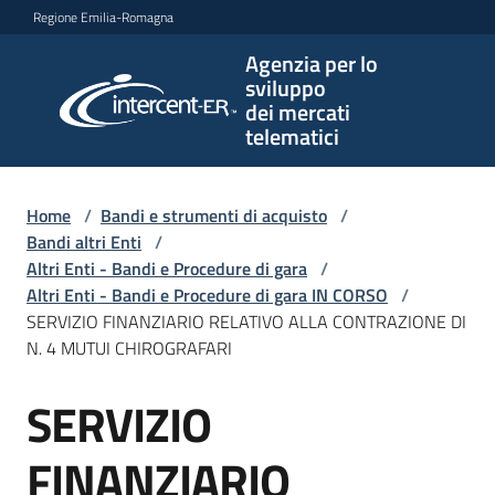
Vai al contenuto
Vai alla navigazione
Vai al footer
Regione Emilia-Romagna
Agenzia per lo
Agenzia
sviluppo
per lo
dei mercati
sviluppo
telematici
dei
mercati
telematici
Home
/
Bandi e strumenti di acquisto
/
Bandi altri Enti
/
Altri Enti - Bandi e Procedure di gara
/
Altri Enti - Bandi e Procedure di gara IN CORSO
/
L'Agenzia
SERVIZIO FINANZIARIO RELATIVO ALLA CONTRAZIONE DI
N. 4 MUTUI CHIROGRAFARI
SERVIZIO
Bandi
Salta al contenuto
e
strumenti
FINANZIARIO
di