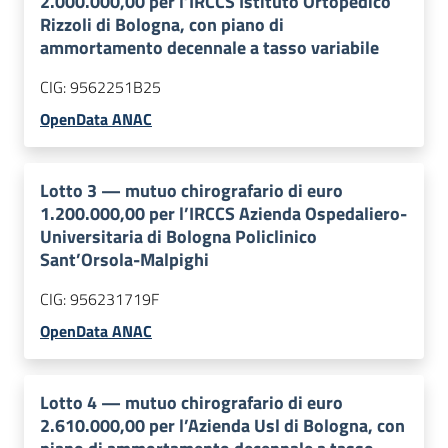
2.000.000,00 per l’IRCCS Istituto Ortopedico
Rizzoli di Bologna, con piano di
ammortamento decennale a tasso variabile
CIG:
9562251B25
OpenData ANAC
Lotto
3
—
mutuo chirografario di euro
1.200.000,00 per l’IRCCS Azienda Ospedaliero-
Universitaria di Bologna Policlinico
Sant’Orsola-Malpighi
CIG:
956231719F
OpenData ANAC
Lotto
4
—
mutuo chirografario di euro
2.610.000,00 per l’Azienda Usl di Bologna, con