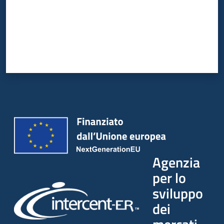
Agenzia
per lo
sviluppo
dei