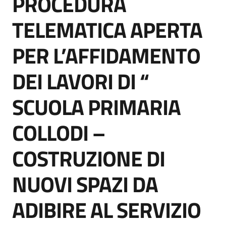
PROCEDURA
acquisto
TELEMATICA APERTA
PER L’AFFIDAMENTO
Supporto
DEI LAVORI DI “
Piattaforme
SCUOLA PRIMARIA
telematiche
COLLODI –
COSTRUZIONE DI
NUOVI SPAZI DA
English
site
ADIBIRE AL SERVIZIO