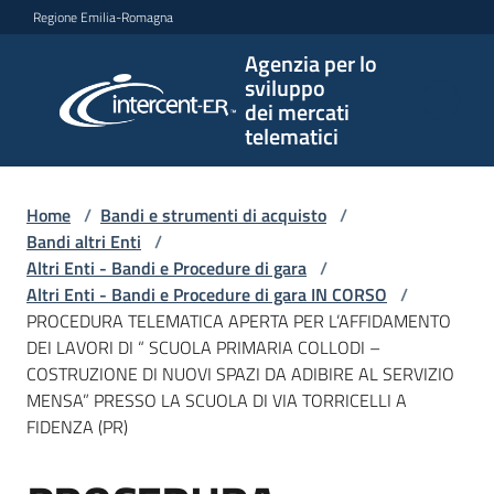
Vai al contenuto
Vai alla navigazione
Vai al footer
Regione Emilia-Romagna
Agenzia per lo
Agenzia
sviluppo
per lo
dei mercati
sviluppo
telematici
dei
mercati
telematici
Home
/
Bandi e strumenti di acquisto
/
Bandi altri Enti
/
Altri Enti - Bandi e Procedure di gara
/
Altri Enti - Bandi e Procedure di gara IN CORSO
/
L'Agenzia
PROCEDURA TELEMATICA APERTA PER L’AFFIDAMENTO
DEI LAVORI DI “ SCUOLA PRIMARIA COLLODI –
COSTRUZIONE DI NUOVI SPAZI DA ADIBIRE AL SERVIZIO
MENSA” PRESSO LA SCUOLA DI VIA TORRICELLI A
Bandi
FIDENZA (PR)
e
strumenti
di
Salta al contenuto