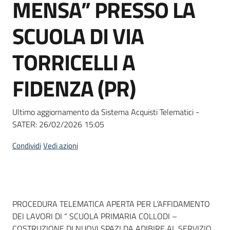
MENSA” PRESSO LA
Seguici
su
SCUOLA DI VIA
TORRICELLI A
FIDENZA (PR)
Ultimo aggiornamento da Sistema Acquisti Telematici -
SATER:
26/02/2026 15:05
Condividi
Vedi azioni
Dati del bando
PROCEDURA TELEMATICA APERTA PER L’AFFIDAMENTO
DEI LAVORI DI “ SCUOLA PRIMARIA COLLODI –
COSTRUZIONE DI NUOVI SPAZI DA ADIBIRE AL SERVIZIO