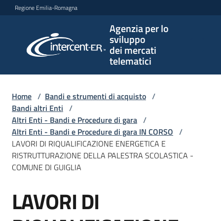
Vai al contenuto
Vai alla navigazione
Vai al footer
Regione Emilia-Romagna
Agenzia per lo
Agenzia
sviluppo
per lo
dei mercati
sviluppo
telematici
dei
mercati
telematici
Home
/
Bandi e strumenti di acquisto
/
Bandi altri Enti
/
Altri Enti - Bandi e Procedure di gara
/
Altri Enti - Bandi e Procedure di gara IN CORSO
/
L'Agenzia
LAVORI DI RIQUALIFICAZIONE ENERGETICA E
RISTRUTTURAZIONE DELLA PALESTRA SCOLASTICA -
COMUNE DI GUIGLIA
Bandi
LAVORI DI
e
Salta al contenuto
strumenti
di