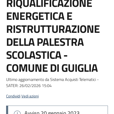
RIQUALIFICAZIONE
acquisto
ENERGETICA E
Supporto
RISTRUTTURAZIONE
DELLA PALESTRA
Piattaforme
SCOLASTICA -
telematiche
COMUNE DI GUIGLIA
Ultimo aggiornamento da Sistema Acquisti Telematici -
SATER:
26/02/2026 15:04
English
site
Condividi
Vedi azioni
Avviso
20 gennaio 2023