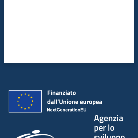
Agenzia
per lo
sviluppo