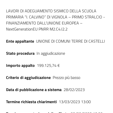
Seguici
Dati del bando
su
LAVORI DI ADEGUAMENTO SISMICO DELLA SCUOLA
PRIMARIA “I. CALVINO” DI VIGNOLA – PRIMO STRALCIO -
FINANZIAMENTO DALL’UNIONE EUROPEA –
NextGenerationEU PNRR M2.C4.I2.2
Ente appaltante
UNIONE DI COMUNI TERRE DI CASTELLI
Stato procedura
In aggiudicazione
Importo appalto
199.125,74 €
Criterio di aggiudicazione
Prezzo più basso
Data di pubblicazione a sistema
28/02/2023
Termine richiesta chiarimenti
13/03/2023 13:00