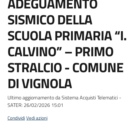
ADEGUAMENTO
acquisto
SISMICO DELLA
Supporto
SCUOLA PRIMARIA “I.
CALVINO” – PRIMO
Piattaforme
STRALCIO - COMUNE
telematiche
DI VIGNOLA
Ultimo aggiornamento da Sistema Acquisti Telematici -
SATER:
26/02/2026 15:01
English
site
Condividi
Vedi azioni