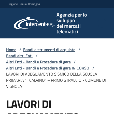
Vai al contenuto
Vai alla navigazione
Vai al footer
Regione Emilia-Romagna
Agenzia per lo
Agenzia
sviluppo
per lo
dei mercati
sviluppo
telematici
dei
mercati
telematici
Home
/
Bandi e strumenti di acquisto
/
Bandi altri Enti
/
Altri Enti - Bandi e Procedure di gara
/
Altri Enti - Bandi e Procedure di gara IN CORSO
/
L'Agenzia
LAVORI DI ADEGUAMENTO SISMICO DELLA SCUOLA
PRIMARIA “I. CALVINO” – PRIMO STRALCIO - COMUNE DI
VIGNOLA
Bandi
LAVORI DI
e
Salta al contenuto
strumenti
di