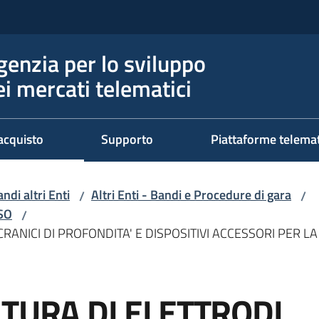
genzia per lo sviluppo
ei mercati telematici
acquisto
Supporto
Piattaforme telema
ndi altri Enti
Altri Enti - Bandi e Procedure di gara
/
/
RSO
/
CRANICI DI PROFONDITA' E DISPOSITIVI ACCESSORI PER 
ITURA DI ELETTRODI