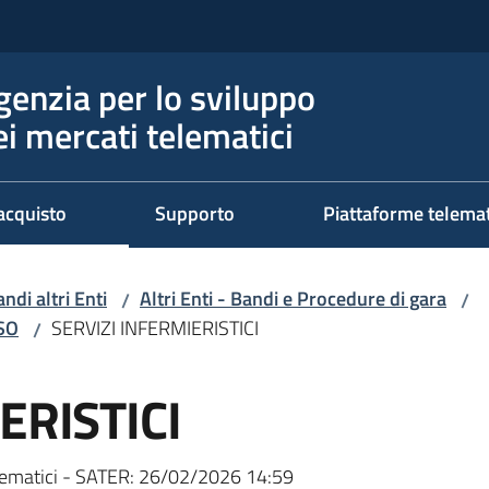
genzia per lo sviluppo
ei mercati telematici
acquisto
Supporto
Piattaforme telema
ndi altri Enti
Altri Enti - Bandi e Procedure di gara
/
/
RSO
SERVIZI INFERMIERISTICI
/
ERISTICI
ematici - SATER:
26/02/2026 14:59