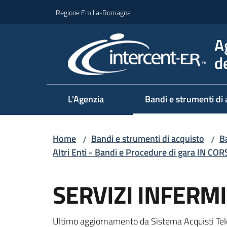
Vai al contenuto
Vai alla navigazione
Vai al footer
Regione Emilia-Romagna
A
d
L'Agenzia
Bandi e strumenti di 
Home
Bandi e strumenti di acquisto
Ba
/
/
Altri Enti - Bandi e Procedure di gara IN CO
Salta al contenuto
SERVIZI INFERMI
Ultimo aggiornamento da Sistema Acquisti Tel