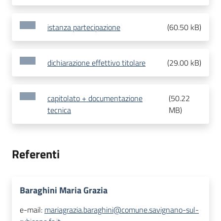
istanza partecipazione
(
60.50 kB
)
dichiarazione effettivo titolare
(
29.00 kB
)
capitolato + documentazione
(
50.22
tecnica
MB
)
Referenti
Baraghini Maria Grazia
e-mail:
mariagrazia.baraghini@comune.savignano-sul-