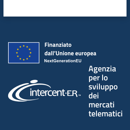
Agenzia
per lo
sviluppo
dei
mercati
telematici