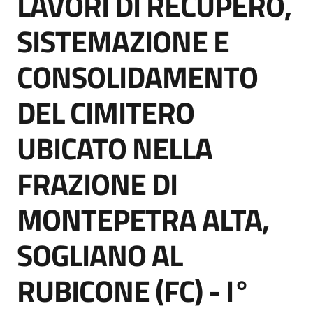
LAVORI DI RECUPERO,
acquisto
SISTEMAZIONE E
CONSOLIDAMENTO
Supporto
DEL CIMITERO
Piattaforme
UBICATO NELLA
telematiche
FRAZIONE DI
MONTEPETRA ALTA,
SOGLIANO AL
English
site
RUBICONE (FC) - I°