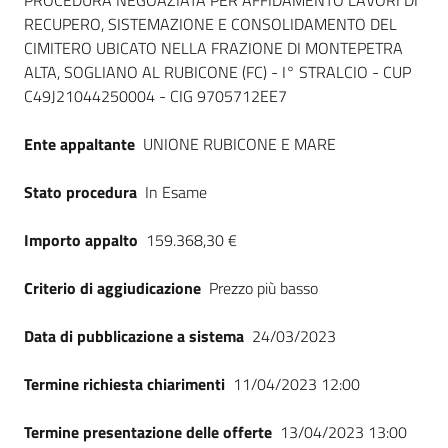
Dati del bando
PROCEDURA NEGOAZIATA PER AFFIDAMENTO LAVORI DI
RECUPERO, SISTEMAZIONE E CONSOLIDAMENTO DEL
CIMITERO UBICATO NELLA FRAZIONE DI MONTEPETRA
ALTA, SOGLIANO AL RUBICONE (FC) - I° STRALCIO - CUP
C49J21044250004 - CIG 9705712EE7
Ente appaltante
UNIONE RUBICONE E MARE
Stato procedura
In Esame
Importo appalto
159.368,30 €
Criterio di aggiudicazione
Prezzo più basso
Data di pubblicazione a sistema
24/03/2023
Termine richiesta chiarimenti
11/04/2023 12:00
Termine presentazione delle offerte
13/04/2023 13:00