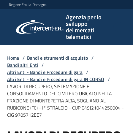
Vai al contenuto
Vai alla navigazione
Vai al footer
Regione Emilia-Romagna
Agenzia per lo
Agenzia
sviluppo
per lo
dei mercati
sviluppo
telematici
dei
mercati
telematici
Home
/
Bandi e strumenti di acquisto
/
Bandi altri Enti
/
Altri Enti - Bandi e Procedure di gara
/
Altri Enti - Bandi e Procedure di gara IN CORSO
/
L'Agenzia
LAVORI DI RECUPERO, SISTEMAZIONE E
CONSOLIDAMENTO DEL CIMITERO UBICATO NELLA
FRAZIONE DI MONTEPETRA ALTA, SOGLIANO AL
RUBICONE (FC) - I° STRALCIO - CUP C49J21044250004 -
Bandi
CIG 9705712EE7
e
strumenti
di
Salta al contenuto