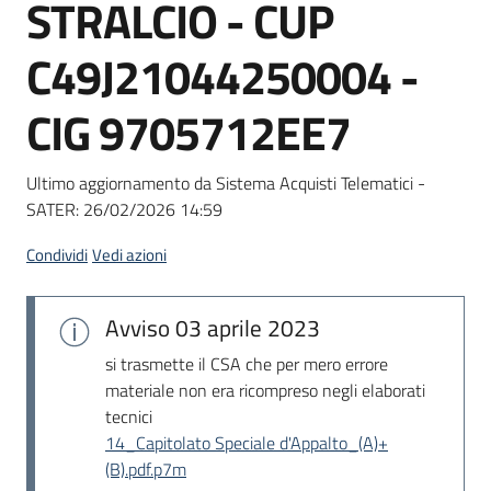
STRALCIO - CUP
Seguici
su
C49J21044250004 -
CIG 9705712EE7
Ultimo aggiornamento da Sistema Acquisti Telematici -
SATER:
26/02/2026 14:59
Condividi
Vedi azioni
Avviso
03 aprile 2023
si trasmette il CSA che per mero errore
materiale non era ricompreso negli elaborati
tecnici
14_Capitolato Speciale d'Appalto_(A)+
(B).pdf.p7m