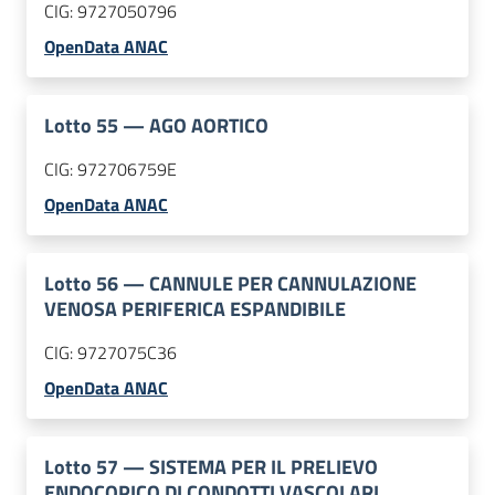
CIG:
9727050796
OpenData ANAC
Lotto
55
—
AGO AORTICO
CIG:
972706759E
OpenData ANAC
Lotto
56
—
CANNULE PER CANNULAZIONE
VENOSA PERIFERICA ESPANDIBILE
CIG:
9727075C36
OpenData ANAC
Lotto
57
—
SISTEMA PER IL PRELIEVO
ENDOCOPICO DI CONDOTTI VASCOLARI