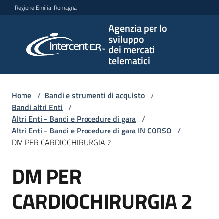
Vai al contenuto
Vai alla navigazione
Vai al footer
Regione Emilia-Romagna
Agenzia per lo
Agenzia
sviluppo
per lo
dei mercati
sviluppo
telematici
dei
mercati
telematici
Home
/
Bandi e strumenti di acquisto
/
Bandi altri Enti
/
Altri Enti - Bandi e Procedure di gara
/
Altri Enti - Bandi e Procedure di gara IN CORSO
/
L'Agenzia
DM PER CARDIOCHIRURGIA 2
DM PER
Salta al contenuto
Bandi
e
CARDIOCHIRURGIA 2
strumenti
di