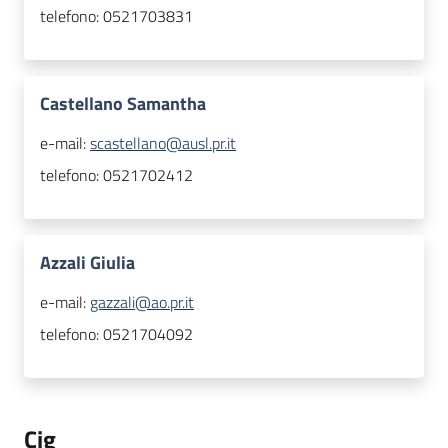
telefono:
0521703831
Castellano Samantha
e-mail:
scastellano@ausl.pr.it
telefono:
0521702412
Azzali Giulia
e-mail:
gazzali@ao.pr.it
telefono:
0521704092
Cig