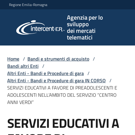
Vai al contenuto
Vai alla navigazione
Vai al footer
Regione Emilia-Romagna
Agenzia per lo
Agenzia
sviluppo
per lo
dei mercati
sviluppo
telematici
dei
mercati
telematici
Home
/
Bandi e strumenti di acquisto
/
Bandi altri Enti
/
Altri Enti - Bandi e Procedure di gara
/
Altri Enti - Bandi e Procedure di gara IN CORSO
/
L'Agenzia
SERVIZI EDUCATIVI A FAVORE DI PREADOLESCENTI E
ADOLESCENTI NELL’AMBITO DEL SERVIZIO “CENTRO
ANNI VERDI”
Bandi
SERVIZI EDUCATIVI A
e
Salta al contenuto
strumenti
di