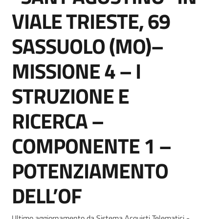
Seguici
VIALE TRIESTE, 69
su
SASSUOLO (MO)–
MISSIONE 4 – I
STRUZIONE E
RICERCA –
COMPONENTE 1 –
POTENZIAMENTO
DELL’OF
Ultimo aggiornamento da Sistema Acquisti Telematici -