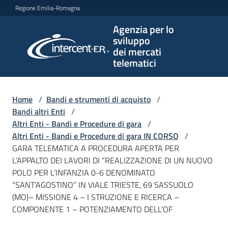
Vai al contenuto
Vai alla navigazione
Vai al footer
Regione Emilia-Romagna
Agenzia per lo
Agenzia
sviluppo
per lo
dei mercati
sviluppo
telematici
dei
mercati
telematici
Home
/
Bandi e strumenti di acquisto
/
Bandi altri Enti
/
Altri Enti - Bandi e Procedure di gara
/
Altri Enti - Bandi e Procedure di gara IN CORSO
/
L'Agenzia
GARA TELEMATICA A PROCEDURA APERTA PER
L’APPALTO DEI LAVORI DI “REALIZZAZIONE DI UN NUOVO
POLO PER L’INFANZIA 0-6 DENOMINATO
“SANT’AGOSTINO” IN VIALE TRIESTE, 69 SASSUOLO
Bandi
(MO)– MISSIONE 4 – I STRUZIONE E RICERCA –
e
COMPONENTE 1 – POTENZIAMENTO DELL’OF
strumenti
di