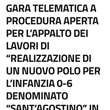
GARA TELEMATICA A
acquisto
Salta al contenuto
PROCEDURA APERTA
Supporto
PER L’APPALTO DEI
LAVORI DI
Piattaforme
telematiche
“REALIZZAZIONE DI
UN NUOVO POLO PER
L’INFANZIA 0-6
English
DENOMINATO
site
“SANT’AGOSTINO” IN