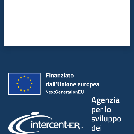
Agenzia
per lo
sviluppo
dei