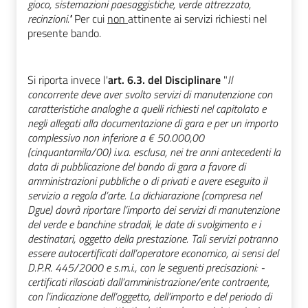
gioco, sistemazioni paesaggistiche, verde attrezzato, 
recinzioni." 
Per cui 
non 
attinente ai servizi richiesti nel 
presente bando. 
Si riporta invece l'
art. 6.3. del Disciplinare
 "
Il 
concorrente deve aver svolto servizi di manutenzione con 
caratteristiche analoghe a quelli richiesti nel capitolato e 
negli allegati alla documentazione di gara e per un importo 
complessivo non inferiore a € 50.000,00 
(cinquantamila/00) i.v.a. esclusa, nei tre anni antecedenti la 
data di pubblicazione del bando di gara a favore di 
amministrazioni pubbliche o di privati e avere eseguito il 
servizio a regola d’arte. La dichiarazione (compresa nel 
Dgue) dovrà riportare l’importo dei servizi di manutenzione 
del verde e banchine stradali, le date di svolgimento e i 
destinatari, oggetto della prestazione. Tali servizi potranno 
essere autocertificati dall’operatore economico, ai sensi del 
D.P.R. 445/2000 e s.m.i., con le seguenti precisazioni: - 
certificati rilasciati dall’amministrazione/ente contraente, 
con l’indicazione dell’oggetto, dell’importo e del periodo di 