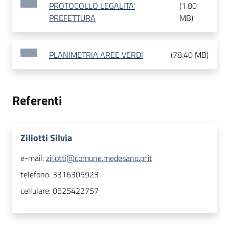
PROTOCOLLO LEGALITA'
(
1.80
PREFETTURA
MB
)
PLANIMETRIA AREE VERDI
(
78.40 MB
)
Referenti
Ziliotti Silvia
e-mail:
ziliotti@comune.medesano.pr.it
telefono:
3316305923
cellulare:
0525422757