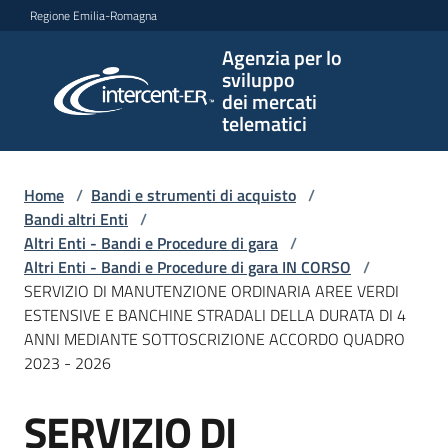
Vai al contenuto
Vai alla navigazione
Vai al footer
Regione Emilia-Romagna
Agenzia per lo
Agenzia
sviluppo
per lo
dei mercati
sviluppo
telematici
dei
mercati
telematici
Home
/
Bandi e strumenti di acquisto
/
Bandi altri Enti
/
Altri Enti - Bandi e Procedure di gara
/
Altri Enti - Bandi e Procedure di gara IN CORSO
/
L'Agenzia
SERVIZIO DI MANUTENZIONE ORDINARIA AREE VERDI
ESTENSIVE E BANCHINE STRADALI DELLA DURATA DI 4
ANNI MEDIANTE SOTTOSCRIZIONE ACCORDO QUADRO
2023 - 2026
Bandi
e
SERVIZIO DI
strumenti
Salta al contenuto
di