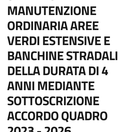
acquisto
MANUTENZIONE
ORDINARIA AREE
Supporto
VERDI ESTENSIVE E
BANCHINE STRADALI
Piattaforme
telematiche
DELLA DURATA DI 4
ANNI MEDIANTE
SOTTOSCRIZIONE
English
ACCORDO QUADRO
site
2023 - 2026