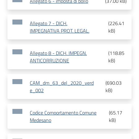
Allegato 6 - imposta di bollo
(
37.00 kB
)
Allegato 7 - DICH.
(
226.41
IMPEGNATIVA PROT. LEGAL.
kB
)
Allegato 8 - DICH. IMPEGN.
(
118.85
ANTICORRUZIONE
kB
)
CAM_dm_63_del_2020_verd
(
690.03
e_002
kB
)
Codice Comportamento Comune
(
65.17
Medesano
kB
)