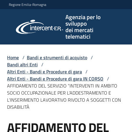
Vai al contenuto
Vai alla navigazione
Vai al footer
Regione Emilia-Romagna
Agenzia per lo
Agenzia
sviluppo
per lo
dei mercati
sviluppo
telematici
dei
mercati
telematici
Home
/
Bandi e strumenti di acquisto
/
Bandi altri Enti
/
Altri Enti - Bandi e Procedure di gara
/
Altri Enti - Bandi e Procedure di gara IN CORSO
/
L'Agenzia
AFFIDAMENTO DEL SERVIZIO “INTERVENTI IN AMBITO
SOCIO OCCUPAZIONALE PER L’ADDESTRAMENTO E
L’INSERIMENTO LAVORATIVO RIVOLTO A SOGGETTI CON
DISABILITÀ
Bandi
e
AFFIDAMENTO DEL
strumenti
Salta al contenuto
di