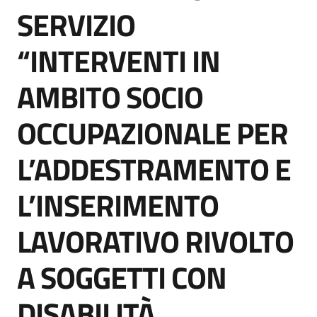
acquisto
SERVIZIO
“INTERVENTI IN
Supporto
AMBITO SOCIO
OCCUPAZIONALE PER
Piattaforme
telematiche
L’ADDESTRAMENTO E
L’INSERIMENTO
LAVORATIVO RIVOLTO
English
A SOGGETTI CON
site
DISABILITÀ