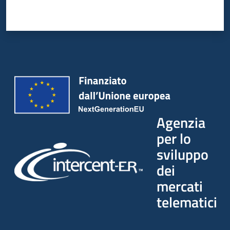
Agenzia
per lo
sviluppo
dei
mercati
telematici