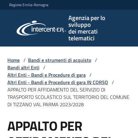
Vai al contenuto
Vai alla navigazione
Vai al footer
Regione Emilia-Romagna
Agenzia per lo
Agenzia
sviluppo
per lo
dei mercati
sviluppo
telematici
dei
mercati
telematici
Home
/
Bandi e strumenti di acquisto
/
Bandi altri Enti
/
Altri Enti - Bandi e Procedure di gara
/
Altri Enti - Bandi e Procedure di gara IN CORSO
/
L'Agenzia
APPALTO PER AFFIDAMENTO DEL SERVIZIO DI
TRASPORTO SCOLASTICO SUL TERRITORIO DEL COMUNE
DI TIZZANO VAL PARMA 2023/2028
Bandi
APPALTO PER
e
Salta al contenuto
strumenti
di