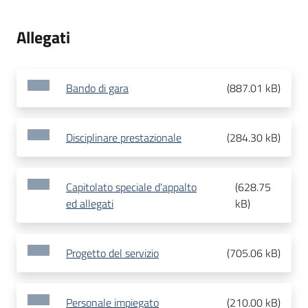
Allegati
Bando di gara
(
887.01 kB
)
Disciplinare prestazionale
(
284.30 kB
)
Capitolato speciale d'appalto
(
628.75
ed allegati
kB
)
Progetto del servizio
(
705.06 kB
)
Personale impiegato
(
210.00 kB
)