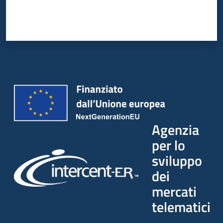
Agenzia
per lo
sviluppo
dei
mercati
telematici