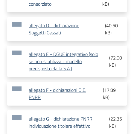
consorziato
kB
)
allegato D - dichiarazione
(
40.50
Soggetti Cessati
kB
)
allegato E - DGUE integrativo (solo
(
72.00
se non si utilizza il modello
kB
)
predisposto dalla S.A.)
allegato F - dichiarazioni O.E.
(
17.89
PNRR
kB
)
allegato G - dichiarazione PNRR
(
22.35
individuazione titolare effettivo
kB
)