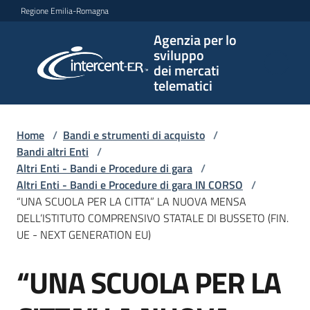
Vai al contenuto
Vai alla navigazione
Vai al footer
Regione Emilia-Romagna
Agenzia per lo
Agenzia
sviluppo
per lo
dei mercati
sviluppo
telematici
dei
mercati
telematici
Home
/
Bandi e strumenti di acquisto
/
Bandi altri Enti
/
Altri Enti - Bandi e Procedure di gara
/
Altri Enti - Bandi e Procedure di gara IN CORSO
/
L'Agenzia
“UNA SCUOLA PER LA CITTA” LA NUOVA MENSA
DELL’ISTITUTO COMPRENSIVO STATALE DI BUSSETO (FIN.
UE - NEXT GENERATION EU)
Bandi
“UNA SCUOLA PER LA
e
Salta al contenuto
strumenti
di