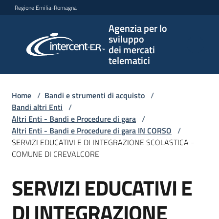
Vai al contenuto
Vai alla navigazione
Vai al footer
Regione Emilia-Romagna
Agenzia per lo
Agenzia
sviluppo
per lo
dei mercati
sviluppo
telematici
dei
mercati
telematici
Home
/
Bandi e strumenti di acquisto
/
Bandi altri Enti
/
Altri Enti - Bandi e Procedure di gara
/
Altri Enti - Bandi e Procedure di gara IN CORSO
/
L'Agenzia
SERVIZI EDUCATIVI E DI INTEGRAZIONE SCOLASTICA -
COMUNE DI CREVALCORE
SERVIZI EDUCATIVI E
Bandi
Salta al contenuto
e
strumenti
DI INTEGRAZIONE
di