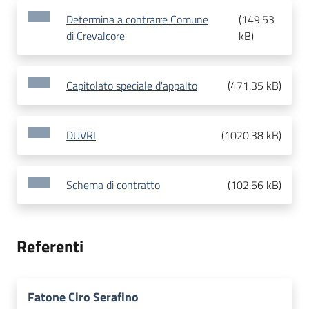
Determina a contrarre Comune
(
149.53
di Crevalcore
kB
)
Capitolato speciale d'appalto
(
471.35 kB
)
DUVRI
(
1020.38 kB
)
Schema di contratto
(
102.56 kB
)
Referenti
Fatone Ciro Serafino