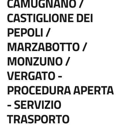
CAMUGNANO /
acquisto
CASTIGLIONE DEI
Supporto
PEPOLI /
MARZABOTTO /
Piattaforme
MONZUNO /
telematiche
VERGATO -
PROCEDURA APERTA
- SERVIZIO
English
site
TRASPORTO