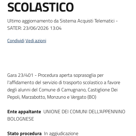
SCOLASTICO
Seguici
su
Ultimo aggiornamento da Sistema Acquisti Telematici -
SATER:
23/06/2026 13:04
Condividi
Vedi azioni
Dati del bando
Gara 23/401 - Procedura aperta soprasoglia per
l'affidamento del servizio di trasporto scolastico a favore
degli alunni del Comune di Camugnano, Castiglione Dei
Pepoli, Marzabotto, Monzuno e Vergato (BO)
Ente appaltante
UNIONE DEI COMUNI DELL'APPENNINO
BOLOGNESE
Stato procedura
In aggiudicazione