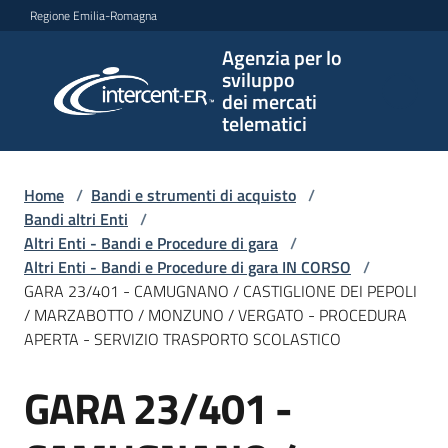
Vai al contenuto
Vai alla navigazione
Vai al footer
Regione Emilia-Romagna
Agenzia per lo
Agenzia
sviluppo
per lo
dei mercati
sviluppo
telematici
dei
mercati
telematici
Home
/
Bandi e strumenti di acquisto
/
Bandi altri Enti
/
Altri Enti - Bandi e Procedure di gara
/
Altri Enti - Bandi e Procedure di gara IN CORSO
/
L'Agenzia
GARA 23/401 - CAMUGNANO / CASTIGLIONE DEI PEPOLI
/ MARZABOTTO / MONZUNO / VERGATO - PROCEDURA
APERTA - SERVIZIO TRASPORTO SCOLASTICO
Bandi
GARA 23/401 -
e
Salta al contenuto
strumenti
di