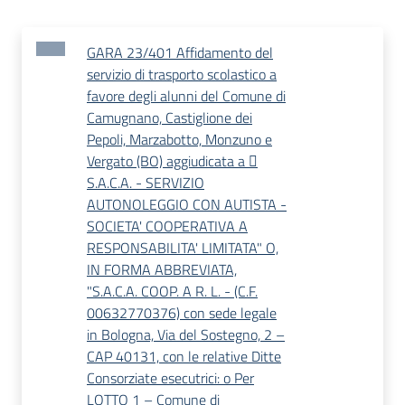
GARA 23/401 Affidamento del
servizio di trasporto scolastico a
favore degli alunni del Comune di
Camugnano, Castiglione dei
Pepoli, Marzabotto, Monzuno e
Vergato (BO) aggiudicata a 
S.A.C.A. - SERVIZIO
AUTONOLEGGIO CON AUTISTA -
SOCIETA' COOPERATIVA A
RESPONSABILITA' LIMITATA" O,
IN FORMA ABBREVIATA,
"S.A.C.A. COOP. A R. L. - (C.F.
00632770376) con sede legale
in Bologna, Via del Sostegno, 2 –
CAP 40131, con le relative Ditte
Consorziate esecutrici: o Per
LOTTO 1 – Comune di