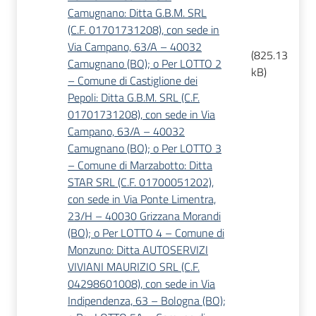
Camugnano: Ditta G.B.M. SRL
(C.F. 01701731208), con sede in
Via Campano, 63/A – 40032
(
825.13
Camugnano (BO); o Per LOTTO 2
kB
)
– Comune di Castiglione dei
Pepoli: Ditta G.B.M. SRL (C.F.
01701731208), con sede in Via
Campano, 63/A – 40032
Camugnano (BO); o Per LOTTO 3
– Comune di Marzabotto: Ditta
STAR SRL (C.F. 01700051202),
con sede in Via Ponte Limentra,
23/H – 40030 Grizzana Morandi
(BO); o Per LOTTO 4 – Comune di
Monzuno: Ditta AUTOSERVIZI
VIVIANI MAURIZIO SRL (C.F.
04298601008), con sede in Via
Indipendenza, 63 – Bologna (BO);