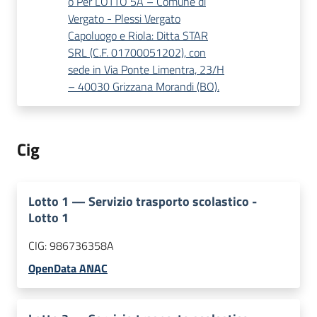
o Per LOTTO 5A – Comune di
Vergato - Plessi Vergato
Capoluogo e Riola: Ditta STAR
SRL (C.F. 01700051202), con
sede in Via Ponte Limentra, 23/H
– 40030 Grizzana Morandi (BO).
Cig
Lotto
1
—
Servizio trasporto scolastico -
Lotto 1
CIG:
986736358A
OpenData ANAC