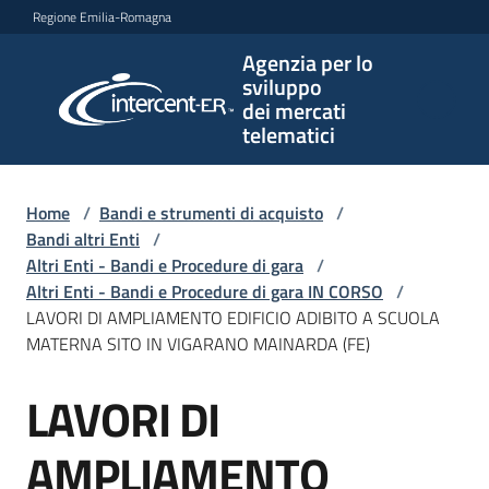
Vai al contenuto
Vai alla navigazione
Vai al footer
Regione Emilia-Romagna
Agenzia per lo
Agenzia
sviluppo
per lo
dei mercati
sviluppo
telematici
dei
mercati
telematici
Home
/
Bandi e strumenti di acquisto
/
Bandi altri Enti
/
Altri Enti - Bandi e Procedure di gara
/
Altri Enti - Bandi e Procedure di gara IN CORSO
/
L'Agenzia
LAVORI DI AMPLIAMENTO EDIFICIO ADIBITO A SCUOLA
MATERNA SITO IN VIGARANO MAINARDA (FE)
LAVORI DI
Bandi
Salta al contenuto
e
strumenti
AMPLIAMENTO
di