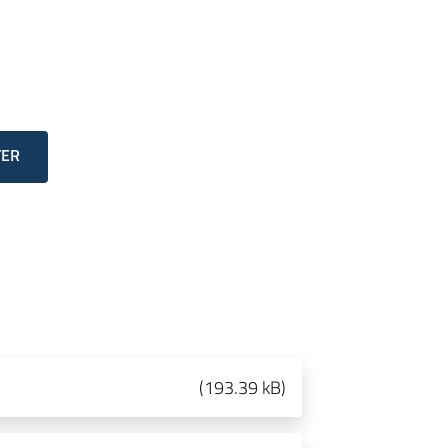
TER
(
193.39 kB
)