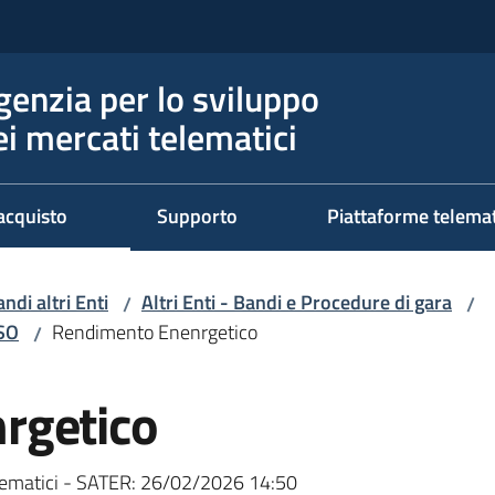
genzia per lo sviluppo
ei mercati telematici
acquisto
Supporto
Piattaforme telema
ndi altri Enti
Altri Enti - Bandi e Procedure di gara
/
/
RSO
Rendimento Enenrgetico
/
rgetico
ematici - SATER:
26/02/2026 14:50