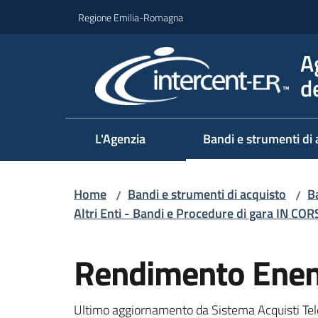
Vai al contenuto
Vai alla navigazione
Vai al footer
Regione Emilia-Romagna
A
d
L'Agenzia
Bandi e strumenti di 
Home
Bandi e strumenti di acquisto
Ba
/
/
Altri Enti - Bandi e Procedure di gara IN CO
Salta al contenuto
Rendimento Enen
Ultimo aggiornamento da Sistema Acquisti Tel