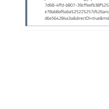
7d68-4ffd-b807-39cffeefb38f%
e78ab8af6aba%2522%257d%26anon
d6e564284a3a&directDl=true&msL