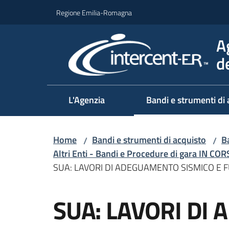
Vai al contenuto
Vai alla navigazione
Vai al footer
Regione Emilia-Romagna
A
d
L'Agenzia
Bandi e strumenti di 
Home
Bandi e strumenti di acquisto
Ba
/
/
Altri Enti - Bandi e Procedure di gara IN CO
SUA: LAVORI DI ADEGUAMENTO SISMICO E
Salta al contenuto
SUA: LAVORI DI