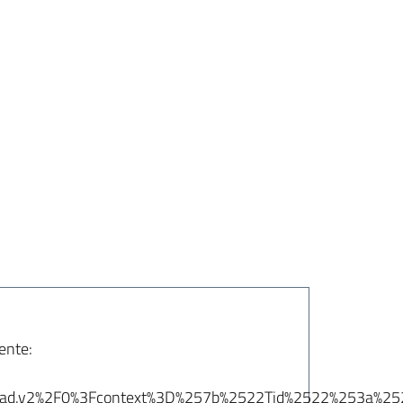
uente:
ad.v2%2F0%3Fcontext%3D%257b%2522Tid%2522%253a%25