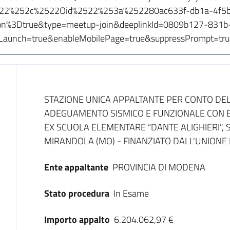
2522%252c%2522Oid%2522%253a%252280ac633f-db1a-4f5
%3Dtrue&type=meetup-join&deeplinkId=0809b127-831b-
aunch=true&enableMobilePage=true&suppressPrompt=tru
Dati del bando
STAZIONE UNICA APPALTANTE PER CONTO DEL
ADEGUAMENTO SISMICO E FUNZIONALE CON 
EX SCUOLA ELEMENTARE “DANTE ALIGHIERI”, S
MIRANDOLA (MO) - FINANZIATO DALL'UNIONE
Ente appaltante
PROVINCIA DI MODENA
Stato procedura
In Esame
Importo appalto
6.204.062,97 €