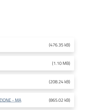
(
476.35 kB
)
(
1.10 MB
)
(
208.24 kB
)
ZIONE - MA
(
865.02 kB
)