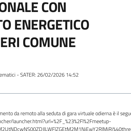
IONALE CON
TO ENERGETICO
IERI COMUNE
ematici - SATER:
26/02/2026 14:52
amento da remoto alla seduta di gara virtuale odierna è il seg
auncher/launcher.html?url=%2F_%23%2Fl%2Fmeetup-
M2UtNDcwNS00ZDJlLWFlZGEtM2M1NjEwY2RlMjRj%40thre