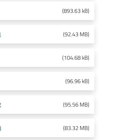
(
893.63 kB
)
1
(
92.43 MB
)
(
104.68 kB
)
(
96.96 kB
)
2
(
95.56 MB
)
3
(
83.32 MB
)