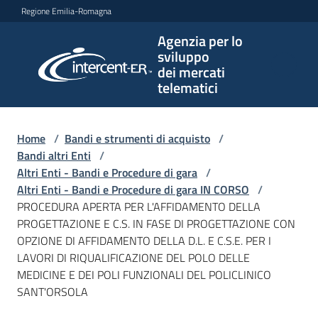
Vai al contenuto
Vai alla navigazione
Vai al footer
Regione Emilia-Romagna
Agenzia per lo
Agenzia
sviluppo
per lo
dei mercati
sviluppo
telematici
dei
mercati
telematici
Home
/
Bandi e strumenti di acquisto
/
Bandi altri Enti
/
Altri Enti - Bandi e Procedure di gara
/
Altri Enti - Bandi e Procedure di gara IN CORSO
/
L'Agenzia
PROCEDURA APERTA PER L'AFFIDAMENTO DELLA
PROGETTAZIONE E C.S. IN FASE DI PROGETTAZIONE CON
OPZIONE DI AFFIDAMENTO DELLA D.L. E C.S.E. PER I
LAVORI DI RIQUALIFICAZIONE DEL POLO DELLE
Bandi
MEDICINE E DEI POLI FUNZIONALI DEL POLICLINICO
e
SANT'ORSOLA
strumenti
di