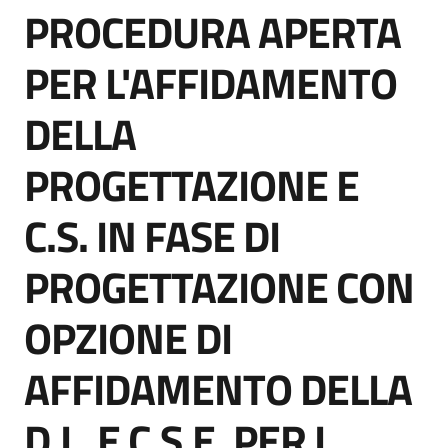
PROCEDURA APERTA
acquisto
Salta al contenuto
PER L'AFFIDAMENTO
Supporto
DELLA
PROGETTAZIONE E
Piattaforme
telematiche
C.S. IN FASE DI
PROGETTAZIONE CON
OPZIONE DI
English
AFFIDAMENTO DELLA
site
D.L. E C.S.E. PER I