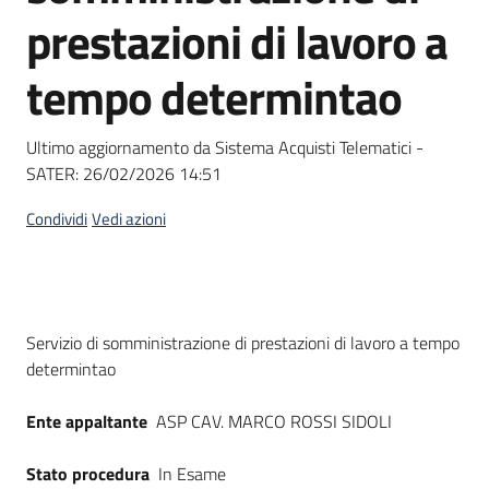
acquisto
prestazioni di lavoro a
tempo determintao
Supporto
Ultimo aggiornamento da Sistema Acquisti Telematici -
SATER:
26/02/2026 14:51
Piattaforme
telematiche
Condividi
Vedi azioni
Dati del bando
Servizio di somministrazione di prestazioni di lavoro a tempo
determintao
English
site
Ente appaltante
ASP CAV. MARCO ROSSI SIDOLI
Stato procedura
In Esame