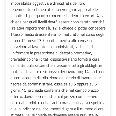
impossibilità oggettiva e dimostrata del loro
reperimento sul mercato, non vengano applicate le
penali; 11. per quanto concerne l'indennità ex art. 4, si
chiede per quali livelli dovrà essere considerata nonché
i relativi importi mensili; 12. si chiede di poter conoscere
il tasso medio di assenteismo, maturato nel corso degli
ultimi 12 mesi; 13. Con riferimento alle divise in
dotazione ai lavoratori somministrati, si chiede di
uniformare la prescrizione al dettato normativo,
prevedendo che i citati dispositivi siano forniti a cura
dell’ente utilizzatore che si assume tutti gli obblighi in
materia di salute e sicurezza dei lavoratori; 14. si chiede
di conoscere la distribuzione dell'orario di lavoro delle
risorse da somministrare, ossia se su 5 oppure su 6
giorni; 15. si chiede conferma che nel campo prezzo
offerto, dovrà essere indicato il prezzo complessivo
dato dal prodotto della tariffa oraria ribassata rispetto a
quella indicata nei documenti di gara e il numero di ore
stimate; 16. si chiede se dovesse essere prevista la