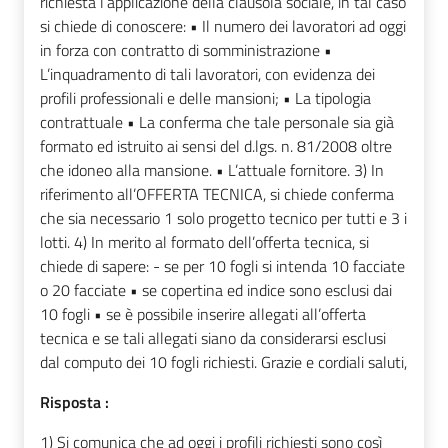
richiesta l’applicazione della clausola sociale, in tal caso
si chiede di conoscere: • Il numero dei lavoratori ad oggi
in forza con contratto di somministrazione •
L’inquadramento di tali lavoratori, con evidenza dei
profili professionali e delle mansioni; • La tipologia
contrattuale • La conferma che tale personale sia già
formato ed istruito ai sensi del d.lgs. n. 81/2008 oltre
che idoneo alla mansione. • L’attuale fornitore. 3) In
riferimento all’OFFERTA TECNICA, si chiede conferma
che sia necessario 1 solo progetto tecnico per tutti e 3 i
lotti. 4) In merito al formato dell’offerta tecnica, si
chiede di sapere: - se per 10 fogli si intenda 10 facciate
o 20 facciate • se copertina ed indice sono esclusi dai
10 fogli • se è possibile inserire allegati all’offerta
tecnica e se tali allegati siano da considerarsi esclusi
dal computo dei 10 fogli richiesti. Grazie e cordiali saluti,
Risposta :
1) Si comunica che ad oggi i profili richiesti sono così