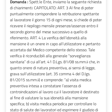
Domanda :
Spett.le Ente, inviamo la seguente richiesta
di chiarimenti: CAPITOLATO: ART. 3 Al fine di poter
puntualmente corrispondere la retribuzione spettante
al lavoratore il giorno 15 di ogni mese, si chiede di poter
ricevere il riepilogo mensile presenze/assenze entro il
secondo giorno del mese successivo a quello di
riferimento. ART. 4 La verifica dell’idoneità alla
mansione è un onere in capo all’utilizzatore e pertanto
accertata dal Medico competente dello stesso. Tale
verifica è riconducibili alla generale “sorveglianza
sanitaria” di cui all’art. 41 D.Lgs. 81/08 ss.mm.ii che, in
quanto onere di natura preventiva, ai sensi di legge,
grava sull’utilizzatore (art. 35 comma 4 del D.lgs.
81/2015 ss.mm.ii) e comprende: “a) visita medica
preventiva intesa a constatare l’assenza di
controindicazioni al lavoro cui il lavoratore è destinato
al fine di valutare la sua idoneità alla mansione
specifica; b) visita medica periodica per controllare lo
stato di salute dei lavoratori ed esprimere il giudizio di