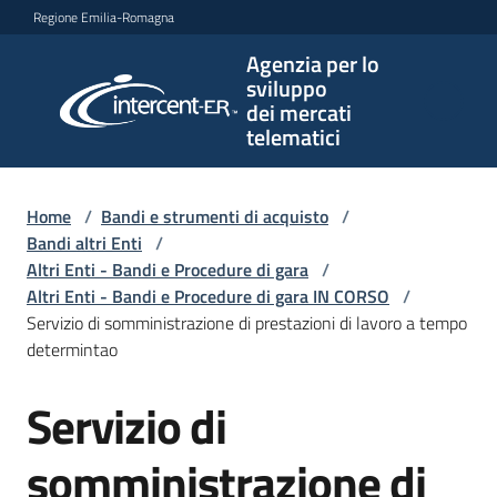
Vai al contenuto
Vai alla navigazione
Vai al footer
Regione Emilia-Romagna
Agenzia per lo
Agenzia
sviluppo
per lo
dei mercati
sviluppo
telematici
dei
mercati
telematici
Home
/
Bandi e strumenti di acquisto
/
Bandi altri Enti
/
Altri Enti - Bandi e Procedure di gara
/
Altri Enti - Bandi e Procedure di gara IN CORSO
/
L'Agenzia
Servizio di somministrazione di prestazioni di lavoro a tempo
determintao
Servizio di
Bandi
Salta al contenuto
e
strumenti
somministrazione di
di