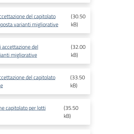
ccettazione del capitolato
(
30.50
osta varianti migliorative
kB
)
i accettazione del
(
32.00
anti migliorative
kB
)
ccettazione del capitolato
(
33.50
ve
kB
)
e capitolato per lotti
(
35.50
kB
)