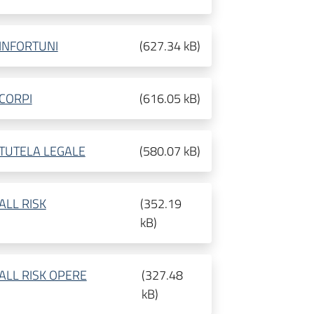
a INFORTUNI
(
627.34 kB
)
a CORPI
(
616.05 kB
)
za TUTELA LEGALE
(
580.07 kB
)
 ALL RISK
(
352.19
kB
)
za ALL RISK OPERE
(
327.48
kB
)