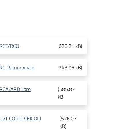
a RCT/RCO
(
620.21 kB
)
 RC Patrimoniale
(
243.95 kB
)
a RCA/ARD libro
(
685.87
kB
)
a CVT CORPI VEICOLI
(
576.07
kB
)