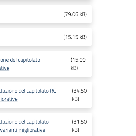
(
79.06 kB
)
(
15.15 kB
)
ione del capitolato
(
15.00
ative
kB
)
ttazione del capitolato RC
(
34.50
iorative
kB
)
tazione del capitolato
(
31.50
arianti migliorative
kB
)