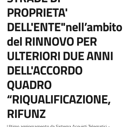
Seguici
PROPRIETA'
su
DELL'ENTE"nell’ambito
del RINNOVO PER
ULTERIORI DUE ANNI
DELL'ACCORDO
QUADRO
“RIQUALIFICAZIONE,
RIFUNZ
Ultimo aggiornamento da Sistema Acquisti Telematici -