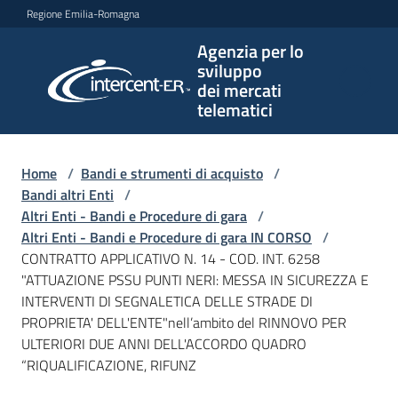
Vai al contenuto
Vai alla navigazione
Vai al footer
Regione Emilia-Romagna
Agenzia per lo
Agenzia
sviluppo
per lo
dei mercati
sviluppo
telematici
dei
mercati
telematici
Home
/
Bandi e strumenti di acquisto
/
Bandi altri Enti
/
Altri Enti - Bandi e Procedure di gara
/
Altri Enti - Bandi e Procedure di gara IN CORSO
/
L'Agenzia
CONTRATTO APPLICATIVO N. 14 - COD. INT. 6258
"ATTUAZIONE PSSU PUNTI NERI: MESSA IN SICUREZZA E
INTERVENTI DI SEGNALETICA DELLE STRADE DI
PROPRIETA' DELL'ENTE"nell’ambito del RINNOVO PER
Bandi
ULTERIORI DUE ANNI DELL'ACCORDO QUADRO
e
“RIQUALIFICAZIONE, RIFUNZ
strumenti
di