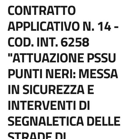
CONTRATTO
acquisto
Salta al contenuto
APPLICATIVO N. 14 -
Supporto
COD. INT. 6258
"ATTUAZIONE PSSU
Piattaforme
telematiche
PUNTI NERI: MESSA
IN SICUREZZA E
INTERVENTI DI
English
SEGNALETICA DELLE
site
STRADE DI