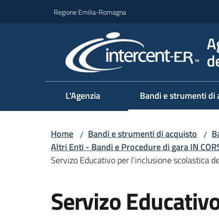
Vai al contenuto
Vai alla navigazione
Vai al footer
Regione Emilia-Romagna
A
d
L'Agenzia
Bandi e strumenti di 
Home
Bandi e strumenti di acquisto
Ba
/
/
Altri Enti - Bandi e Procedure di gara IN CO
Servizo Educativo per l'inclusione scolastica 
Salta al contenuto
Servizo Educativo