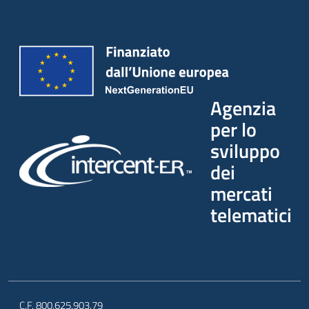
Agenzia
per lo
sviluppo
dei
mercati
telematici
C.F. 800.625.903.79