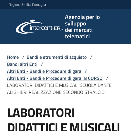
Vai al contenuto
Vai alla navigazione
Vai al footer
Regione Emilia-Romagna
Agenzia per lo
Agenzia
sviluppo
per lo
dei mercati
sviluppo
telematici
dei
mercati
telematici
Home
/
Bandi e strumenti di acquisto
/
Bandi altri Enti
/
Altri Enti - Bandi e Procedure di gara
/
Altri Enti - Bandi e Procedure di gara IN CORSO
/
L'Agenzia
LABORATORI DIDATTICI E MUSICALI SCUOLA DANTE
ALIGHIERI REALIZZAZIONE SECONDO STRALCIO.
LABORATORI
Bandi
Salta al contenuto
e
strumenti
DIDATTICI E MUSICALI
di