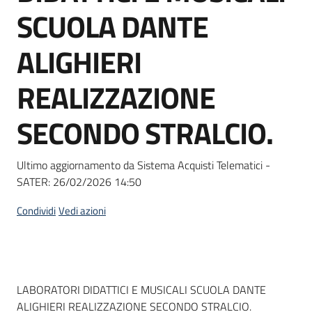
acquisto
SCUOLA DANTE
ALIGHIERI
Supporto
REALIZZAZIONE
SECONDO STRALCIO.
Piattaforme
telematiche
Ultimo aggiornamento da Sistema Acquisti Telematici -
SATER:
26/02/2026 14:50
Condividi
Vedi azioni
English
site
Dati del bando
LABORATORI DIDATTICI E MUSICALI SCUOLA DANTE
ALIGHIERI REALIZZAZIONE SECONDO STRALCIO.