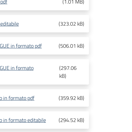
 pdf
(
1.01 MB
)
editabile
(
323.02 kB
)
DGUE in formato pdf
(
506.01 kB
)
DGUE in formato
(
297.06
kB
)
vo in formato pdf
(
359.92 kB
)
o in formato editabile
(
294.52 kB
)