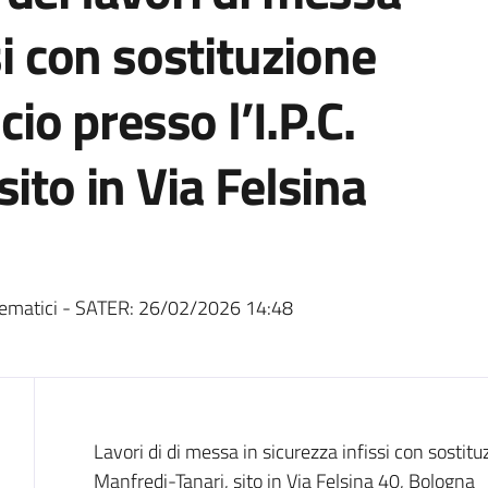
si con sostituzione
cio presso l’I.P.C.
ito in Via Felsina
ematici - SATER:
26/02/2026 14:48
Dati del bando
Lavori di di messa in sicurezza infissi con sostituz
Manfredi-Tanari, sito in Via Felsina 40, Bologna