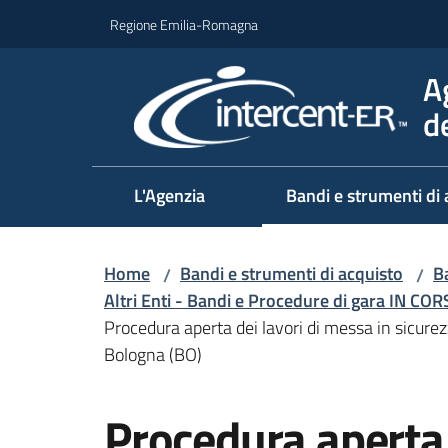
Vai al contenuto
Vai alla navigazione
Vai al footer
Regione Emilia-Romagna
A
d
L'Agenzia
Bandi e strumenti di 
Home
Bandi e strumenti di acquisto
Ba
/
/
Altri Enti - Bandi e Procedure di gara IN CO
Procedura aperta dei lavori di messa in sicurezza
Bologna (BO)
Salta al contenuto
Procedura aperta 