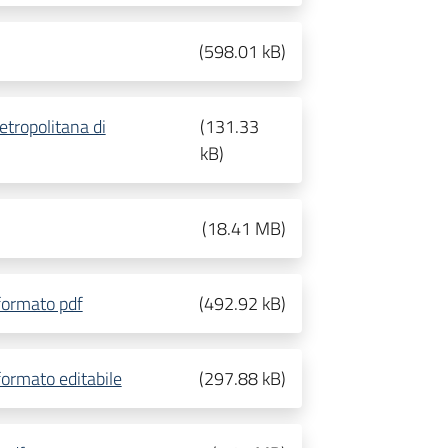
(
598.01 kB
)
etropolitana di
(
131.33
kB
)
(
18.41 MB
)
formato pdf
(
492.92 kB
)
ormato editabile
(
297.88 kB
)