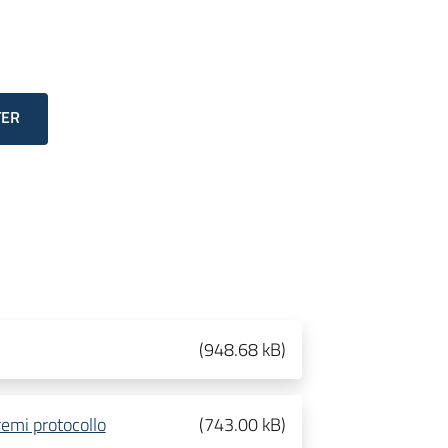
TER
(
948.68 kB
)
remi protocollo
(
743.00 kB
)