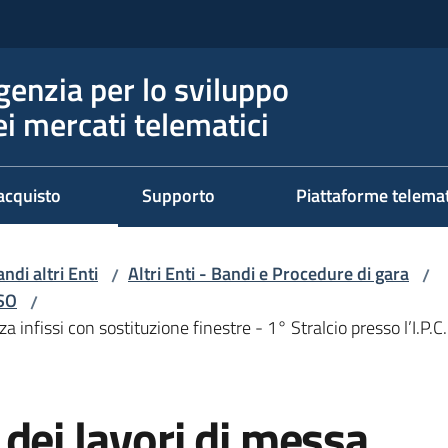
genzia per lo sviluppo
ei mercati telematici
acquisto
Supporto
Piattaforme telema
ndi altri Enti
Altri Enti - Bandi e Procedure di gara
/
/
RSO
/
 infissi con sostituzione finestre - 1° Stralcio presso l’I.P.C
dei lavori di messa