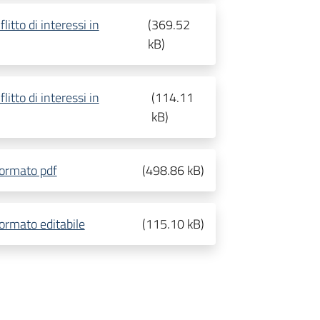
itto di interessi in
(
369.52
kB
)
itto di interessi in
(
114.11
kB
)
formato pdf
(
498.86 kB
)
ormato editabile
(
115.10 kB
)