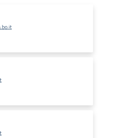
bo.it
t
t