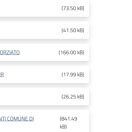
(
73.50 kB
)
(
41.50 kB
)
SORZIATO
(
166.00 kB
)
RR
(
17.99 kB
)
(
26.25 kB
)
TI COMUNE DI
(
841.49
kB
)