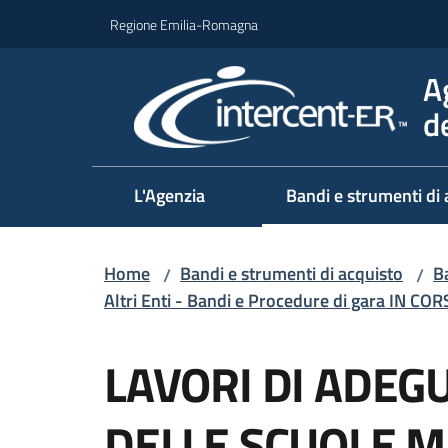
Vai al contenuto
Vai alla navigazione
Vai al footer
Regione Emilia-Romagna
A
d
L'Agenzia
Bandi e strumenti di 
Home
Bandi e strumenti di acquisto
Ba
/
/
Altri Enti - Bandi e Procedure di gara IN CO
Salta al contenuto
LAVORI DI ADEG
DELLE SCUOLE ME