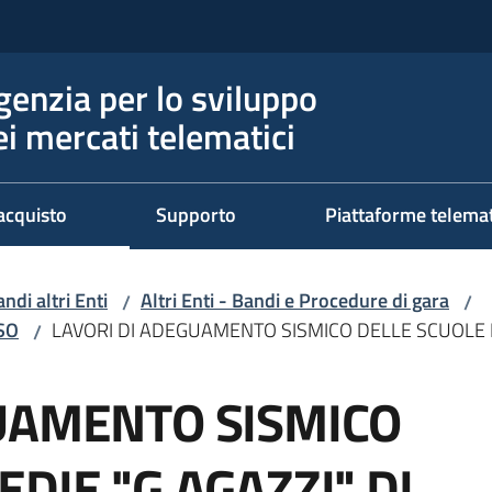
genzia per lo sviluppo
ei mercati telematici
acquisto
Supporto
Piattaforme telema
ndi altri Enti
Altri Enti - Bandi e Procedure di gara
/
/
RSO
LAVORI DI ADEGUAMENTO SISMICO DELLE SCUOLE 
/
UAMENTO SISMICO
DIE "G.AGAZZI" DI