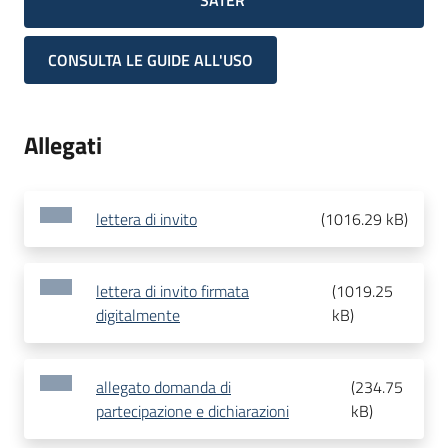
SATER
CONSULTA LE GUIDE ALL'USO
Allegati
lettera di invito
(
1016.29 kB
)
lettera di invito firmata
(
1019.25
digitalmente
kB
)
allegato domanda di
(
234.75
partecipazione e dichiarazioni
kB
)