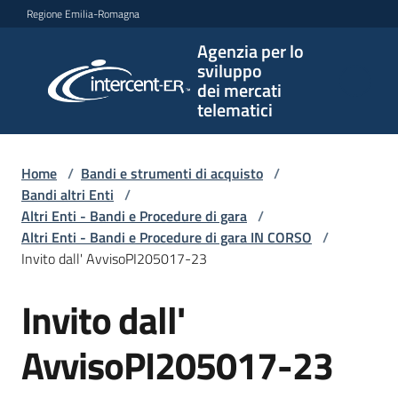
Vai al contenuto
Vai alla navigazione
Vai al footer
Regione Emilia-Romagna
Agenzia per lo
Agenzia
sviluppo
per lo
dei mercati
sviluppo
telematici
dei
mercati
telematici
Home
/
Bandi e strumenti di acquisto
/
Bandi altri Enti
/
Altri Enti - Bandi e Procedure di gara
/
Altri Enti - Bandi e Procedure di gara IN CORSO
/
L'Agenzia
Invito dall' AvvisoPI205017-23
Invito dall'
Salta al contenuto
Bandi
e
AvvisoPI205017-23
strumenti
di