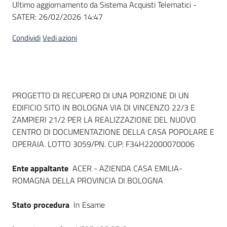
Ultimo aggiornamento da Sistema Acquisti Telematici -
acquisto
SATER:
26/02/2026 14:47
Condividi
Vedi azioni
Supporto
Piattaforme
Dati del bando
PROGETTO DI RECUPERO DI UNA PORZIONE DI UN
telematiche
EDIFICIO SITO IN BOLOGNA VIA DI VINCENZO 22/3 E
ZAMPIERI 21/2 PER LA REALIZZAZIONE DEL NUOVO
CENTRO DI DOCUMENTAZIONE DELLA CASA POPOLARE E
OPERAIA. LOTTO 3059/PN. CUP: F34H22000070006
Ente appaltante
ACER - AZIENDA CASA EMILIA-
English
ROMAGNA DELLA PROVINCIA DI BOLOGNA
site
Stato procedura
In Esame