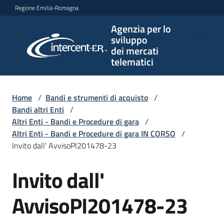
Vai al contenuto
Vai alla navigazione
Vai al footer
Regione Emilia-Romagna
Agenzia per lo
Agenzia
sviluppo
per lo
dei mercati
sviluppo
telematici
dei
mercati
telematici
Home
/
Bandi e strumenti di acquisto
/
Bandi altri Enti
/
Altri Enti - Bandi e Procedure di gara
/
Altri Enti - Bandi e Procedure di gara IN CORSO
/
L'Agenzia
Invito dall' AvvisoPI201478-23
Invito dall'
Salta al contenuto
Bandi
e
AvvisoPI201478-23
strumenti
di