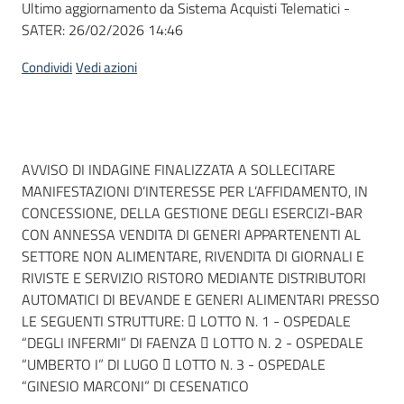
Ultimo aggiornamento da Sistema Acquisti Telematici -
acquisto
SATER:
26/02/2026 14:46
Condividi
Vedi azioni
Supporto
Piattaforme
Dati del bando
AVVISO DI INDAGINE FINALIZZATA A SOLLECITARE
telematiche
MANIFESTAZIONI D’INTERESSE PER L’AFFIDAMENTO, IN
CONCESSIONE, DELLA GESTIONE DEGLI ESERCIZI-BAR
CON ANNESSA VENDITA DI GENERI APPARTENENTI AL
SETTORE NON ALIMENTARE, RIVENDITA DI GIORNALI E
RIVISTE E SERVIZIO RISTORO MEDIANTE DISTRIBUTORI
AUTOMATICI DI BEVANDE E GENERI ALIMENTARI PRESSO
English
LE SEGUENTI STRUTTURE:  LOTTO N. 1 - OSPEDALE
site
“DEGLI INFERMI” DI FAENZA  LOTTO N. 2 - OSPEDALE
“UMBERTO I” DI LUGO  LOTTO N. 3 - OSPEDALE
“GINESIO MARCONI” DI CESENATICO