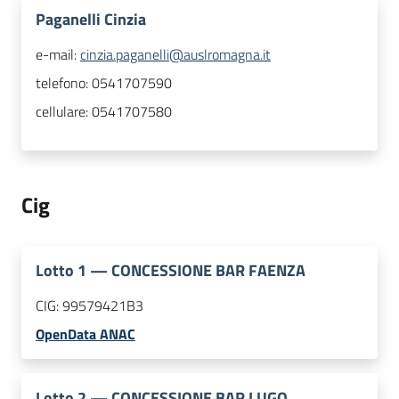
Paganelli Cinzia
e-mail:
cinzia.paganelli@auslromagna.it
telefono:
0541707590
cellulare:
0541707580
Cig
Lotto
1
—
CONCESSIONE BAR FAENZA
CIG:
99579421B3
OpenData ANAC
Lotto
2
—
CONCESSIONE BAR LUGO