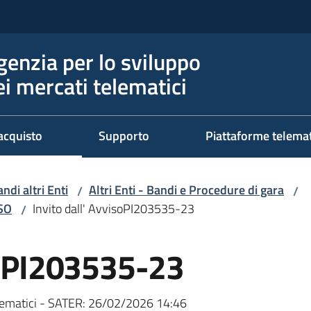
genzia per lo sviluppo
ei mercati telematici
acquisto
Supporto
Piattaforme telema
ndi altri Enti
Altri Enti - Bandi e Procedure di gara
/
/
RSO
Invito dall' AvvisoPI203535-23
/
isoPI203535-23
ematici - SATER:
26/02/2026 14:46