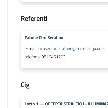
Referenti
Fatone Ciro Serafino
e-mail:
ciroserafino.fatone@terredacqua.net
telefono:
0516461203
Cig
Lotto
1
—
OFFERTA STRALCIO I - ILLUMINA