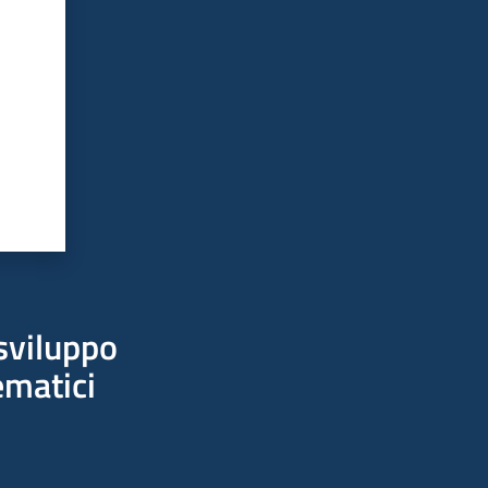
sviluppo
ematici