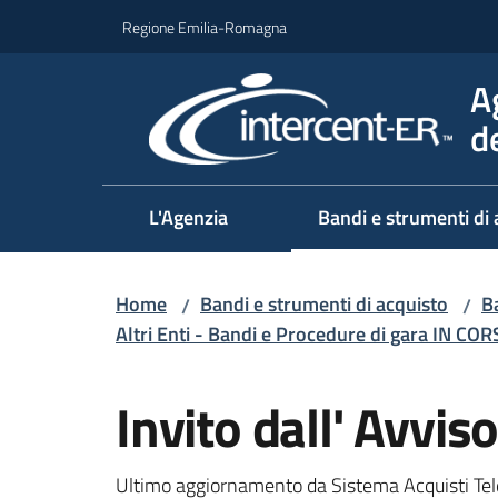
Vai al contenuto
Vai alla navigazione
Vai al footer
Regione Emilia-Romagna
A
d
L'Agenzia
Bandi e strumenti di 
Home
Bandi e strumenti di acquisto
Ba
/
/
Altri Enti - Bandi e Procedure di gara IN CO
Salta al contenuto
Invito dall' Avv
Ultimo aggiornamento da Sistema Acquisti Tel