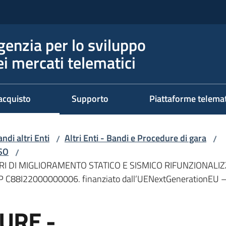
genzia per lo sviluppo
ei mercati telematici
acquisto
Supporto
Piattaforme telema
ndi altri Enti
Altri Enti - Bandi e Procedure di gara
/
/
RSO
/
I DI MIGLIORAMENTO STATICO E SISMICO RIFUNZIONAL
 C88I22000000006. finanziato dall’UENextGenerationEU 
URE -