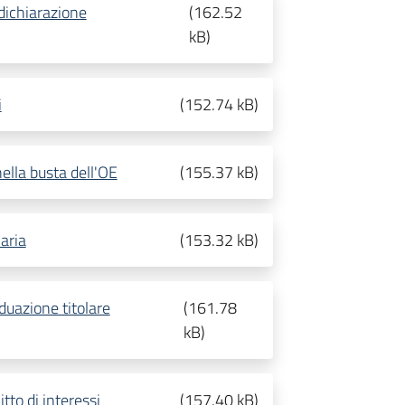
dichiarazione
(
162.52
kB
)
i
(
152.74 kB
)
ella busta dell'OE
(
155.37 kB
)
aria
(
153.32 kB
)
duazione titolare
(
161.78
kB
)
tto di interessi
(
157.40 kB
)