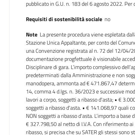
pubblicato in G.U. n. 183 del 6 agosto 2022. Per d
Requisiti di sostenibilità sociale
no
Note
La presente procedura viene espletata dalla
Stazione Unica Appaltante, per conto del Comune 
una Convenzione registrata al n. 72 del 12/04/202
documentazione progfettuale è visionabile accede
Disciplinare di gara. L’importo complessivo dell’ap
predeterminati dalla Amministrazione e non sogget
manodopera, ammonta ad € 471.867,47 determinato
14, comma 4 d.lgs. n. 36/2023 e successive modif
lavori a corpo, soggetti a ribasso d'asta; • € 3.00
soggetti a ribasso d'asta. • € 141.068,97 quali co
NON soggetti a ribasso d'asta. L’importo a base di
€ 327.798,50 al netto di I.V.A. Con riferimento a
ribasso, si precisa che su SATER gli stessi sono s