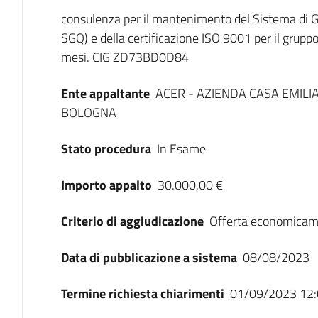
Dati del bando
consulenza per il mantenimento del Sistema di Ge
SGQ) e della certificazione ISO 9001 per il grupp
mesi. CIG ZD73BD0D84
Ente appaltante
ACER - AZIENDA CASA EMILI
BOLOGNA
Stato procedura
In Esame
Importo appalto
30.000,00 €
Criterio di aggiudicazione
Offerta economicam
Data di pubblicazione a sistema
08/08/2023
Termine richiesta chiarimenti
01/09/2023 12: