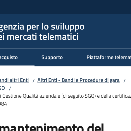
genzia per lo sviluppo
ei mercati telematici
acquisto
Supporto
Piattaforme telema
ndi altri Enti
Altri Enti - Bandi e Procedure di gara
/
/
RSO
/
Gestione Qualità aziendale (di seguito SGQ) e della certifica
D84
l mantenimento del