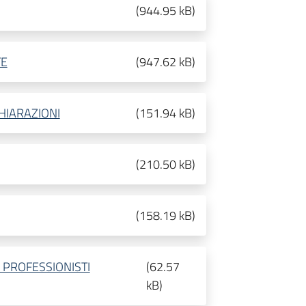
(
944.95 kB
)
TE
(
947.62 kB
)
HIARAZIONI
(
151.94 kB
)
(
210.50 kB
)
(
158.19 kB
)
 PROFESSIONISTI
(
62.57
kB
)