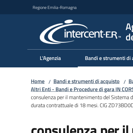
Vai al contenuto
Vai alla navigazione
Vai al footer
Regione Emilia-Romagna
A
d
L'Agenzia
Bandi e strumenti di 
Home
Bandi e strumenti di acquisto
Ba
/
/
Altri Enti - Bandi e Procedure di gara IN CO
consulenza per il mantenimento del Sistema di 
durata contrattuale di 18 mesi. CIG ZD73BD0
Salta al contenuto
consulenza per i