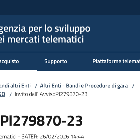
genzia per lo sviluppo
ei mercati telematici
acquisto
Supporto
Piattaforme telema
ndi altri Enti
Altri Enti - Bandi e Procedure di gara
/
/
RSO
Invito dall' AvvisoPI279870-23
/
isoPI279870-23
ematici - SATER:
26/02/2026 14:44