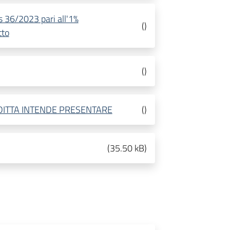
gs 36/2023 pari all'1%
(
)
tto
(
)
DITTA INTENDE PRESENTARE
(
)
(
35.50 kB
)