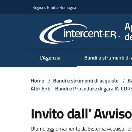
Vai al contenuto
Vai alla navigazione
Vai al footer
Regione Emilia-Romagna
A
d
L'Agenzia
Bandi e strumenti di 
Home
Bandi e strumenti di acquisto
Ba
/
/
Altri Enti - Bandi e Procedure di gara IN CO
Salta al contenuto
Invito dall' Avv
Ultimo aggiornamento da Sistema Acquisti Tel