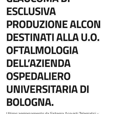
Seguici
ESCLUSIVA
su
PRODUZIONE ALCON
DESTINATI ALLA U.O.
OFTALMOLOGIA
DELL’AZIENDA
OSPEDALIERO
UNIVERSITARIA DI
BOLOGNA.
Ultimo aggiornamento da Sistema Acquisti Telematici -