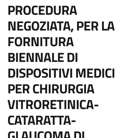
PROCEDURA
acquisto
Salta al contenuto
NEGOZIATA, PER LA
Supporto
FORNITURA
BIENNALE DI
Piattaforme
telematiche
DISPOSITIVI MEDICI
PER CHIRURGIA
VITRORETINICA-
English
CATARATTA-
site
GLAUCOMA DI