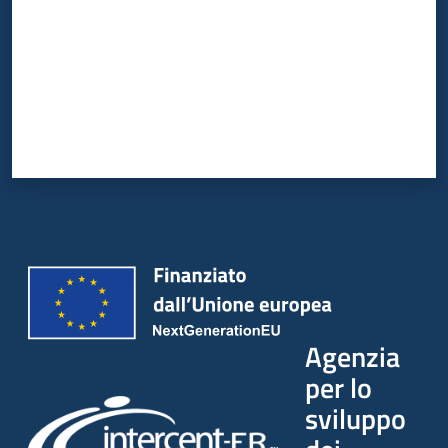
Agenzia
per lo
sviluppo