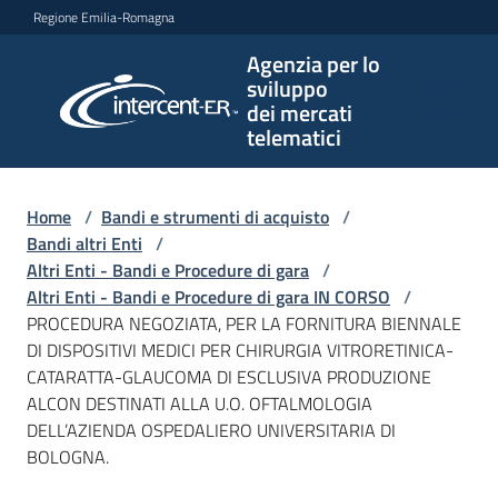
Vai al contenuto
Vai alla navigazione
Vai al footer
Regione Emilia-Romagna
Agenzia per lo
Agenzia
sviluppo
per lo
dei mercati
sviluppo
telematici
dei
mercati
telematici
Home
/
Bandi e strumenti di acquisto
/
Bandi altri Enti
/
Altri Enti - Bandi e Procedure di gara
/
Altri Enti - Bandi e Procedure di gara IN CORSO
/
L'Agenzia
PROCEDURA NEGOZIATA, PER LA FORNITURA BIENNALE
DI DISPOSITIVI MEDICI PER CHIRURGIA VITRORETINICA-
CATARATTA-GLAUCOMA DI ESCLUSIVA PRODUZIONE
ALCON DESTINATI ALLA U.O. OFTALMOLOGIA
Bandi
DELL’AZIENDA OSPEDALIERO UNIVERSITARIA DI
e
BOLOGNA.
strumenti
di