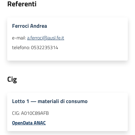
Referenti
Ferroci Andrea
e-mail:
a.ferroci@ausl.fe.it
telefono:
0532235314
Cig
Lotto
1
—
materiali di consumo
CIG:
A010C89AFB
OpenData ANAC