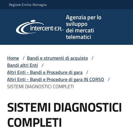
Vai al contenuto
Vai alla navigazione
Vai al footer
Regione Emilia-Romagna
Agenzia per lo
Agenzia
sviluppo
per lo
dei mercati
sviluppo
telematici
dei
mercati
telematici
Home
/
Bandi e strumenti di acquisto
/
Bandi altri Enti
/
Altri Enti - Bandi e Procedure di gara
/
Altri Enti - Bandi e Procedure di gara IN CORSO
/
L'Agenzia
SISTEMI DIAGNOSTICI COMPLETI
SISTEMI DIAGNOSTICI
Salta al contenuto
Bandi
e
COMPLETI
strumenti
di