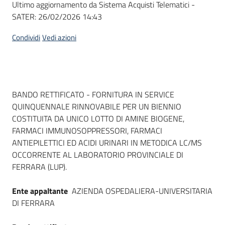
Ultimo aggiornamento da Sistema Acquisti Telematici -
acquisto
SATER:
26/02/2026 14:43
Condividi
Vedi azioni
Supporto
Piattaforme
Dati del bando
BANDO RETTIFICATO - FORNITURA IN SERVICE
telematiche
QUINQUENNALE RINNOVABILE PER UN BIENNIO
COSTITUITA DA UNICO LOTTO DI AMINE BIOGENE,
FARMACI IMMUNOSOPPRESSORI, FARMACI
ANTIEPILETTICI ED ACIDI URINARI IN METODICA LC/MS
OCCORRENTE AL LABORATORIO PROVINCIALE DI
FERRARA (LUP).
English
site
Ente appaltante
AZIENDA OSPEDALIERA-UNIVERSITARIA
DI FERRARA