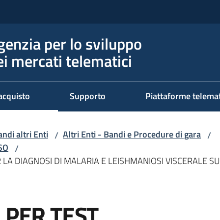
genzia per lo sviluppo
ei mercati telematici
acquisto
Supporto
Piattaforme telema
ndi altri Enti
Altri Enti - Bandi e Procedure di gara
/
/
RSO
/
R LA DIAGNOSI DI MALARIA E LEISHMANIOSI VISCERALE S
 PER TEST