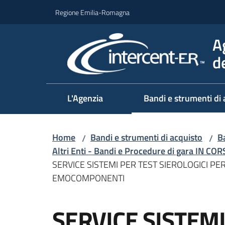
Vai al contenuto
Vai alla navigazione
Vai al footer
Regione Emilia-Romagna
A
d
L'Agenzia
Bandi e strumenti di 
Home
Bandi e strumenti di acquisto
Ba
/
/
Altri Enti - Bandi e Procedure di gara IN CO
SERVICE SISTEMI PER TEST SIEROLOGICI PE
EMOCOMPONENTI
Salta al contenuto
SERVICE SISTEMI