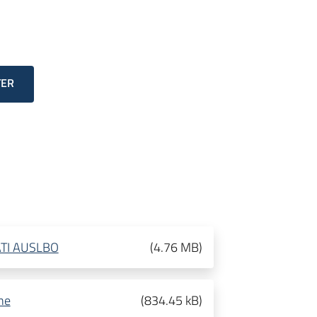
TER
ATI AUSLBO
(
4.76 MB
)
ne
(
834.45 kB
)