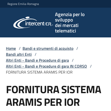
Vai al contenuto
Vai alla navigazione
Vai al footer
Regione Emilia-Romagna
Agenzia per lo
Agenzia
sviluppo
per lo
dei mercati
sviluppo
telematici
dei
mercati
telematici
Home
/
Bandi e strumenti di acquisto
/
Bandi altri Enti
/
Altri Enti - Bandi e Procedure di gara
/
Altri Enti - Bandi e Procedure di gara IN CORSO
/
L'Agenzia
FORNITURA SISTEMA ARAMIS PER IOR
FORNITURA SISTEMA
Salta al contenuto
Bandi
e
ARAMIS PER IOR
strumenti
di