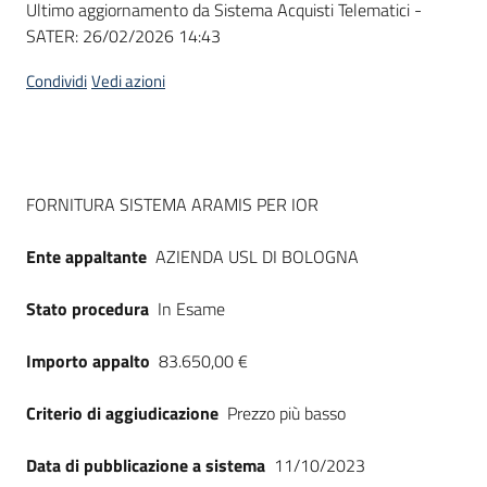
Ultimo aggiornamento da Sistema Acquisti Telematici -
acquisto
SATER:
26/02/2026 14:43
Condividi
Vedi azioni
Supporto
Piattaforme
Dati del bando
FORNITURA SISTEMA ARAMIS PER IOR
telematiche
Ente appaltante
AZIENDA USL DI BOLOGNA
Stato procedura
In Esame
Importo appalto
83.650,00 €
English
site
Criterio di aggiudicazione
Prezzo più basso
Data di pubblicazione a sistema
11/10/2023