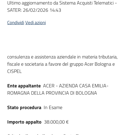
Ultimo aggiornamento da Sistema Acquisti Telematici -
acquisto
SATER:
26/02/2026 14:43
Condividi
Vedi azioni
Supporto
Piattaforme
Dati del bando
consulenza e assistenza aziendale in materia tributaria,
telematiche
fiscale e societaria a favore del gruppo Acer Bologna e
CISPEL
Ente appaltante
ACER - AZIENDA CASA EMILIA-
ROMAGNA DELLA PROVINCIA DI BOLOGNA
English
Stato procedura
In Esame
site
Importo appalto
38.000,00 €