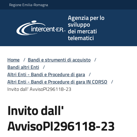
Vai al contenuto
Vai alla navigazione
Vai al footer
Regione Emilia-Romagna
Agenzia per lo
Agenzia
sviluppo
per lo
dei mercati
sviluppo
telematici
dei
mercati
telematici
Home
/
Bandi e strumenti di acquisto
/
Bandi altri Enti
/
Altri Enti - Bandi e Procedure di gara
/
Altri Enti - Bandi e Procedure di gara IN CORSO
/
L'Agenzia
Invito dall' AvvisoPI296118-23
Invito dall'
Salta al contenuto
Bandi
e
AvvisoPI296118-23
strumenti
di