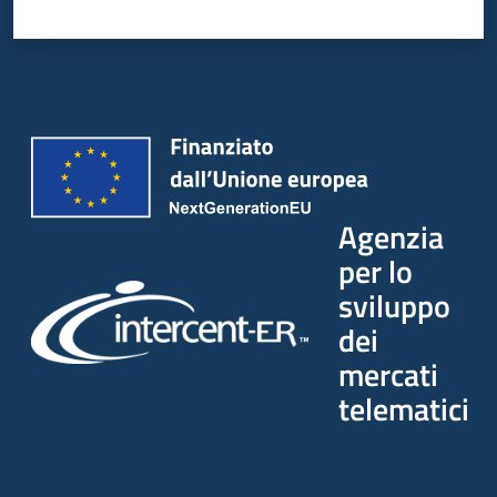
Agenzia
per lo
sviluppo
dei
mercati
telematici