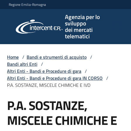
Vai al contenuto
Vai alla navigazione
Vai al footer
Regione Emilia-Romagna
Agenzia per lo
Agenzia
sviluppo
per lo
dei mercati
sviluppo
telematici
dei
mercati
telematici
Home
/
Bandi e strumenti di acquisto
/
Bandi altri Enti
/
Altri Enti - Bandi e Procedure di gara
/
Altri Enti - Bandi e Procedure di gara IN CORSO
/
L'Agenzia
P.A. SOSTANZE, MISCELE CHIMICHE E IVD
P.A. SOSTANZE,
Salta al contenuto
Bandi
e
MISCELE CHIMICHE E
strumenti
di