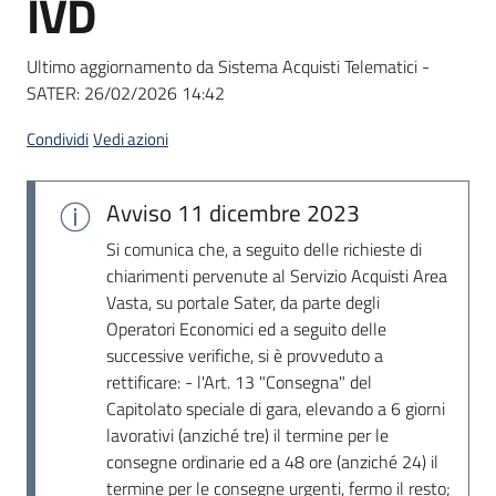
IVD
acquisto
Ultimo aggiornamento da Sistema Acquisti Telematici -
SATER:
26/02/2026 14:42
Supporto
Condividi
Vedi azioni
Piattaforme
Avviso
11 dicembre 2023
telematiche
Si comunica che, a seguito delle richieste di
chiarimenti pervenute al Servizio Acquisti Area
Vasta, su portale Sater, da parte degli
Operatori Economici ed a seguito delle
successive verifiche, si è provveduto a
rettificare: - l'Art. 13 "Consegna" del
English
Capitolato speciale di gara, elevando a 6 giorni
site
lavorativi (anziché tre) il termine per le
consegne ordinarie ed a 48 ore (anziché 24) il
termine per le consegne urgenti, fermo il resto;