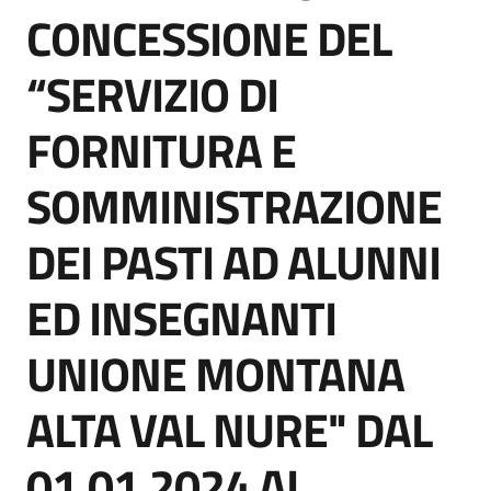
acquisto
CONCESSIONE DEL
“SERVIZIO DI
Supporto
FORNITURA E
SOMMINISTRAZIONE
Piattaforme
telematiche
DEI PASTI AD ALUNNI
ED INSEGNANTI
UNIONE MONTANA
English
ALTA VAL NURE" DAL
site
01.01.2024 AL