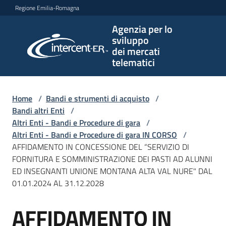
Vai al contenuto
Vai alla navigazione
Vai al footer
Regione Emilia-Romagna
Agenzia per lo
Agenzia
sviluppo
per lo
dei mercati
sviluppo
telematici
dei
mercati
telematici
Home
/
Bandi e strumenti di acquisto
/
Bandi altri Enti
/
Altri Enti - Bandi e Procedure di gara
/
Altri Enti - Bandi e Procedure di gara IN CORSO
/
L'Agenzia
AFFIDAMENTO IN CONCESSIONE DEL “SERVIZIO DI
FORNITURA E SOMMINISTRAZIONE DEI PASTI AD ALUNNI
ED INSEGNANTI UNIONE MONTANA ALTA VAL NURE" DAL
01.01.2024 AL 31.12.2028
Bandi
e
AFFIDAMENTO IN
strumenti
Salta al contenuto
di