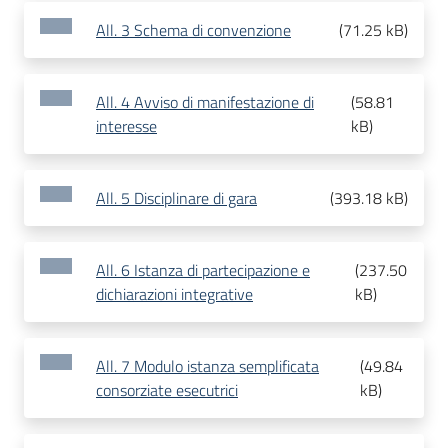
All. 3 Schema di convenzione
(
71.25 kB
)
All. 4 Avviso di manifestazione di
(
58.81
interesse
kB
)
All. 5 Disciplinare di gara
(
393.18 kB
)
All. 6 Istanza di partecipazione e
(
237.50
dichiarazioni integrative
kB
)
All. 7 Modulo istanza semplificata
(
49.84
consorziate esecutrici
kB
)