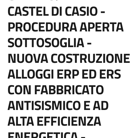
acquisto
CASTEL DI CASIO -
PROCEDURA APERTA
Supporto
SOTTOSOGLIA -
NUOVA COSTRUZIONE
Piattaforme
telematiche
ALLOGGI ERP ED ERS
CON FABBRICATO
ANTISISMICO E AD
English
ALTA EFFICIENZA
site
ENERGETICA -