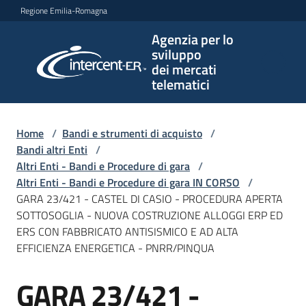
Vai al contenuto
Vai alla navigazione
Vai al footer
Regione Emilia-Romagna
Agenzia per lo
Agenzia
sviluppo
per lo
dei mercati
sviluppo
telematici
dei
mercati
telematici
Home
/
Bandi e strumenti di acquisto
/
Bandi altri Enti
/
Altri Enti - Bandi e Procedure di gara
/
Altri Enti - Bandi e Procedure di gara IN CORSO
/
L'Agenzia
GARA 23/421 - CASTEL DI CASIO - PROCEDURA APERTA
SOTTOSOGLIA - NUOVA COSTRUZIONE ALLOGGI ERP ED
ERS CON FABBRICATO ANTISISMICO E AD ALTA
EFFICIENZA ENERGETICA - PNRR/PINQUA
Bandi
e
GARA 23/421 -
strumenti
Salta al contenuto
di