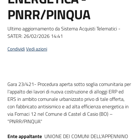
Seguici
PNRR/PINQUA
su
Ultimo aggiornamento da Sistema Acquisti Telematici -
SATER:
26/02/2026 14:41
Condividi
Vedi azioni
Dati del bando
Gara 23/421- Procedura aperta sotto soglia comunitaria per
l'appalto dei lavori di nuova costruzione di alloggi ERP ed
ERS in ambito comunale urbanizzato privo di tale offerta,
con fabbricato antisismico e ad alta efficienza energetica in
via Fornaci 12 nel Comune di Castel di Casio (BO) –
"PNRR/PINQUA"
Ente appaltante
UNIONE DEI COMUNI DELL'APPENNINO