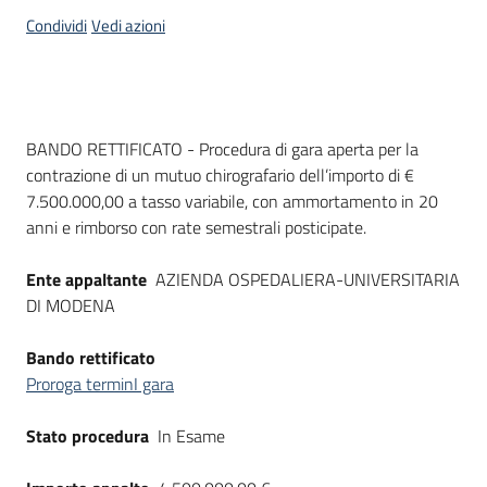
acquisto
Condividi
Vedi azioni
Supporto
Dati del bando
BANDO RETTIFICATO - Procedura di gara aperta per la
contrazione di un mutuo chirografario dell’importo di €
Piattaforme
7.500.000,00 a tasso variabile, con ammortamento in 20
telematiche
anni e rimborso con rate semestrali posticipate.
Ente appaltante
AZIENDA OSPEDALIERA-UNIVERSITARIA
DI MODENA
Bando rettificato
English
Proroga terminI gara
site
Stato procedura
In Esame