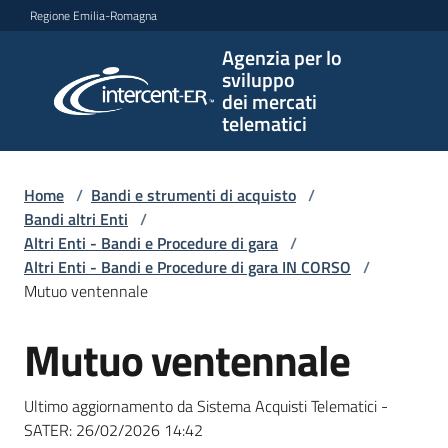
Vai al contenuto
Vai alla navigazione
Vai al footer
Regione Emilia-Romagna
Agenzia per lo
Agenzia
sviluppo
per lo
dei mercati
sviluppo
telematici
dei
mercati
telematici
Home
/
Bandi e strumenti di acquisto
/
Bandi altri Enti
/
Altri Enti - Bandi e Procedure di gara
/
Altri Enti - Bandi e Procedure di gara IN CORSO
/
L'Agenzia
Mutuo ventennale
Mutuo ventennale
Salta al contenuto
Bandi
e
Ultimo aggiornamento da Sistema Acquisti Telematici -
strumenti
SATER:
26/02/2026 14:42
di