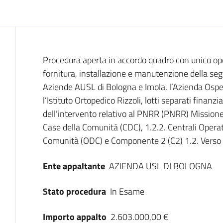
Dati del bando
Procedura aperta in accordo quadro con unico ope
fornitura, installazione e manutenzione della seg
Aziende AUSL di Bologna e Imola, l’Azienda Osped
l’Istituto Ortopedico Rizzoli, lotti separati finanzi
dell’intervento relativo al PNRR (PNRR) Mission
Case della Comunità (CDC), 1.2.2. Centrali Operativ
Comunità (ODC) e Componente 2 (C2) 1.2. Verso u
Ente appaltante
AZIENDA USL DI BOLOGNA
Stato procedura
In Esame
Importo appalto
2.603.000,00 €