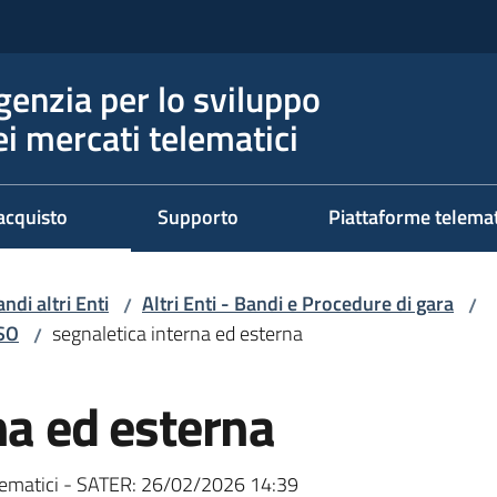
genzia per lo sviluppo
ei mercati telematici
acquisto
Supporto
Piattaforme telema
ndi altri Enti
Altri Enti - Bandi e Procedure di gara
/
/
RSO
segnaletica interna ed esterna
/
na ed esterna
ematici - SATER:
26/02/2026 14:39