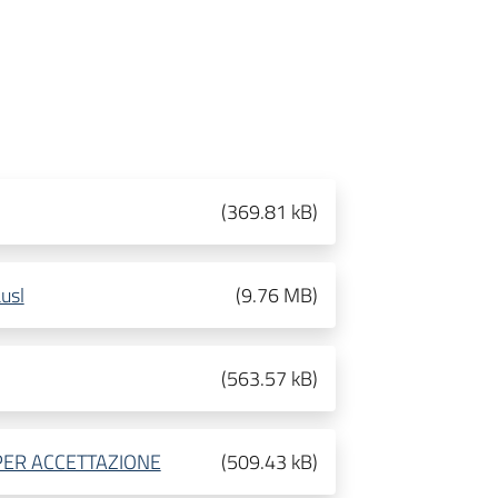
(
369.81 kB
)
usl
(
9.76 MB
)
(
563.57 kB
)
PER ACCETTAZIONE
(
509.43 kB
)