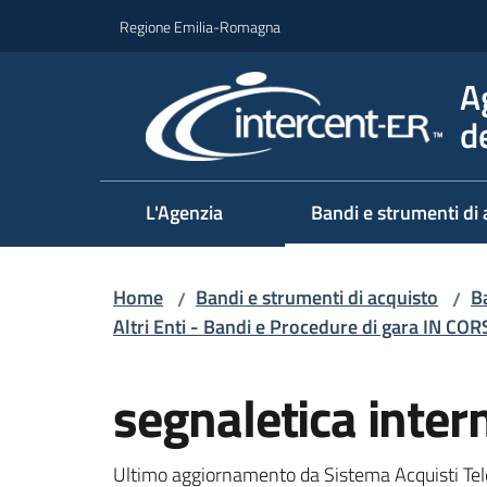
Vai al contenuto
Vai alla navigazione
Vai al footer
Regione Emilia-Romagna
A
d
L'Agenzia
Bandi e strumenti di 
Home
Bandi e strumenti di acquisto
Ba
/
/
Altri Enti - Bandi e Procedure di gara IN CO
Salta al contenuto
segnaletica inter
Ultimo aggiornamento da Sistema Acquisti Tel