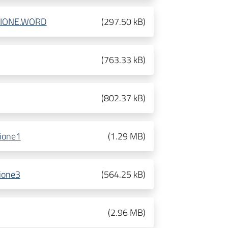
ZIONE.WORD
(
297.50 kB
)
(
763.33 kB
)
(
802.37 kB
)
ione1
(
1.29 MB
)
ione3
(
564.25 kB
)
(
2.96 MB
)