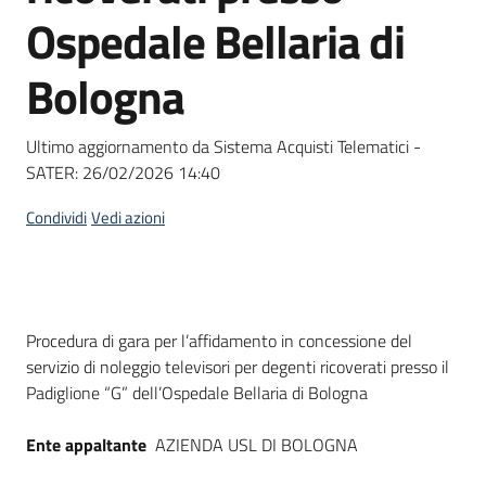
acquisto
Ospedale Bellaria di
Bologna
Supporto
Ultimo aggiornamento da Sistema Acquisti Telematici -
SATER:
26/02/2026 14:40
Piattaforme
telematiche
Condividi
Vedi azioni
Dati del bando
Procedura di gara per l’affidamento in concessione del
servizio di noleggio televisori per degenti ricoverati presso il
English
Padiglione “G” dell’Ospedale Bellaria di Bologna
site
Ente appaltante
AZIENDA USL DI BOLOGNA