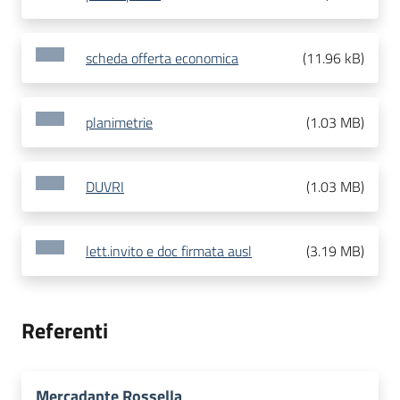
scheda offerta economica
(
11.96 kB
)
planimetrie
(
1.03 MB
)
DUVRI
(
1.03 MB
)
lett.invito e doc firmata ausl
(
3.19 MB
)
Referenti
Mercadante Rossella