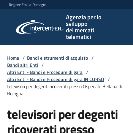
Vai al contenuto
Vai alla navigazione
Vai al footer
Regione Emilia-Romagna
Agenzia per lo
Agenzia
sviluppo
per lo
dei mercati
sviluppo
telematici
dei
mercati
telematici
Home
/
Bandi e strumenti di acquisto
/
Bandi altri Enti
/
Altri Enti - Bandi e Procedure di gara
/
Altri Enti - Bandi e Procedure di gara IN CORSO
/
L'Agenzia
televisori per degenti ricoverati presso Ospedale Bellaria di
Bologna
televisori per degenti
Bandi
Salta al contenuto
e
strumenti
ricoverati presso
di