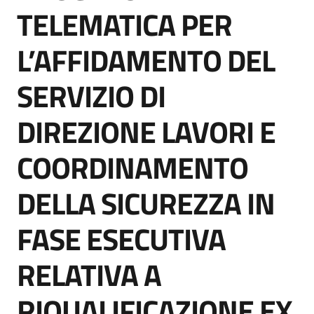
acquisto
TELEMATICA PER
L’AFFIDAMENTO DEL
Supporto
SERVIZIO DI
DIREZIONE LAVORI E
Piattaforme
telematiche
COORDINAMENTO
DELLA SICUREZZA IN
FASE ESECUTIVA
English
RELATIVA A
site
RIQUALIFICAZIONE EX