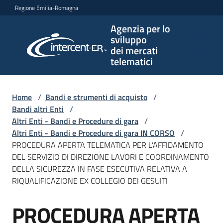
Vai al contenuto
Vai alla navigazione
Vai al footer
Regione Emilia-Romagna
Agenzia per lo
Agenzia
sviluppo
per lo
dei mercati
sviluppo
telematici
dei
mercati
telematici
Home
/
Bandi e strumenti di acquisto
/
Bandi altri Enti
/
Altri Enti - Bandi e Procedure di gara
/
Altri Enti - Bandi e Procedure di gara IN CORSO
/
L'Agenzia
PROCEDURA APERTA TELEMATICA PER L’AFFIDAMENTO
DEL SERVIZIO DI DIREZIONE LAVORI E COORDINAMENTO
DELLA SICUREZZA IN FASE ESECUTIVA RELATIVA A
RIQUALIFICAZIONE EX COLLEGIO DEI GESUITI
Bandi
e
PROCEDURA APERTA
strumenti
Salta al contenuto
di