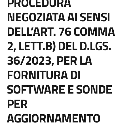
PROCEDURA
acquisto
NEGOZIATA AI SENSI
DELL’ART. 76 COMMA
Supporto
2, LETT.B) DEL D.LGS.
Piattaforme
36/2023, PER LA
telematiche
FORNITURA DI
SOFTWARE E SONDE
PER
English
site
AGGIORNAMENTO