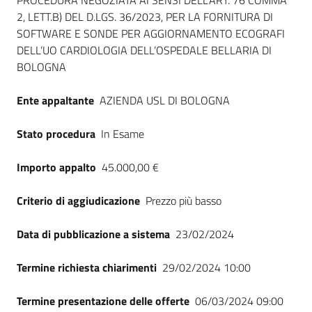
Dati del bando
PROCEDURA NEGOZIATA AI SENSI DELL’ART. 76 COMMA
2, LETT.B) DEL D.LGS. 36/2023, PER LA FORNITURA DI
SOFTWARE E SONDE PER AGGIORNAMENTO ECOGRAFI
DELL’UO CARDIOLOGIA DELL’OSPEDALE BELLARIA DI
BOLOGNA
Ente appaltante
AZIENDA USL DI BOLOGNA
Stato procedura
In Esame
Importo appalto
45.000,00 €
Criterio di aggiudicazione
Prezzo più basso
Data di pubblicazione a sistema
23/02/2024
Termine richiesta chiarimenti
29/02/2024 10:00
Termine presentazione delle offerte
06/03/2024 09:00