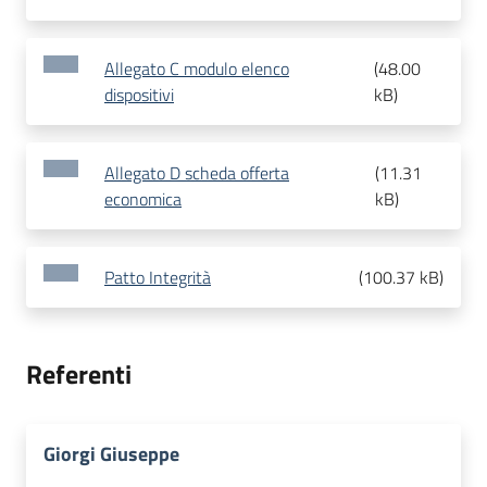
Allegato C modulo elenco
(
48.00
dispositivi
kB
)
Allegato D scheda offerta
(
11.31
economica
kB
)
Patto Integrità
(
100.37 kB
)
Referenti
Giorgi Giuseppe