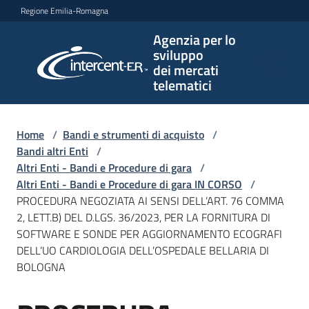
Vai al contenuto
Vai alla navigazione
Vai al footer
Regione Emilia-Romagna
Agenzia per lo
Agenzia
sviluppo
per lo
dei mercati
sviluppo
telematici
dei
mercati
telematici
Home
/
Bandi e strumenti di acquisto
/
Bandi altri Enti
/
Altri Enti - Bandi e Procedure di gara
/
Altri Enti - Bandi e Procedure di gara IN CORSO
/
L'Agenzia
PROCEDURA NEGOZIATA AI SENSI DELL’ART. 76 COMMA
2, LETT.B) DEL D.LGS. 36/2023, PER LA FORNITURA DI
SOFTWARE E SONDE PER AGGIORNAMENTO ECOGRAFI
DELL’UO CARDIOLOGIA DELL’OSPEDALE BELLARIA DI
Bandi
BOLOGNA
e
strumenti
di
Salta al contenuto