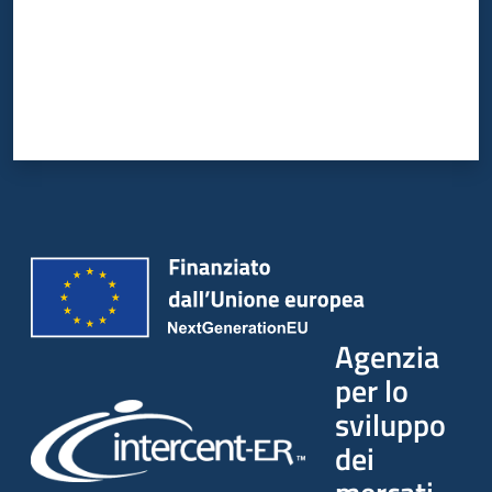
Agenzia
per lo
sviluppo
dei