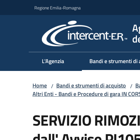
Vai al contenuto
Vai alla navigazione
Vai al footer
Regione Emilia-Romagna
A
d
L'Agenzia
Bandi e strumenti di 
Home
Bandi e strumenti di acquisto
Ba
/
/
Altri Enti - Bandi e Procedure di gara IN CO
Salta al contenuto
SERVIZIO RIMOZI
dall' Avviso PI1