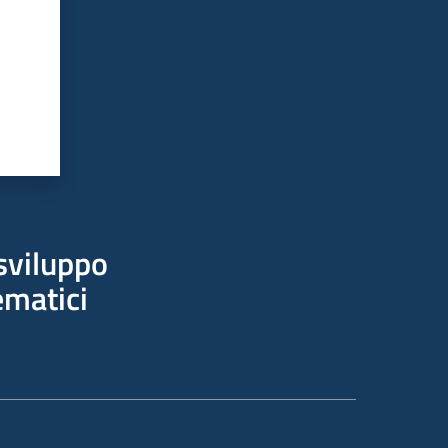
sviluppo
ematici