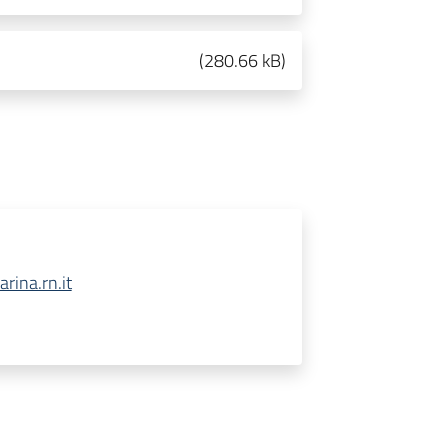
(
280.66 kB
)
rina.rn.it