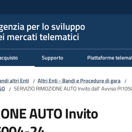
genzia per lo sviluppo
ei mercati telematici
acquisto
Supporto
Piattaforme telema
ndi altri Enti
Altri Enti - Bandi e Procedure di gara
/
/
RSO
SERVIZIO RIMOZIONE AUTO Invito dall' Avviso PI10
/
ONE AUTO Invito
05004-24