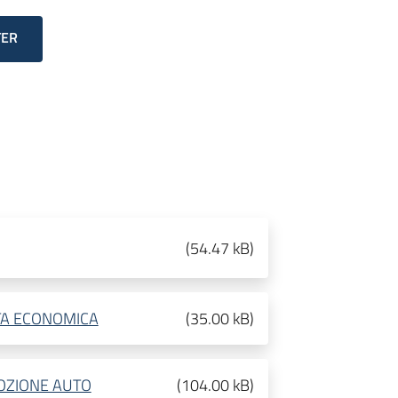
TER
(
54.47 kB
)
TA ECONOMICA
(
35.00 kB
)
OZIONE AUTO
(
104.00 kB
)