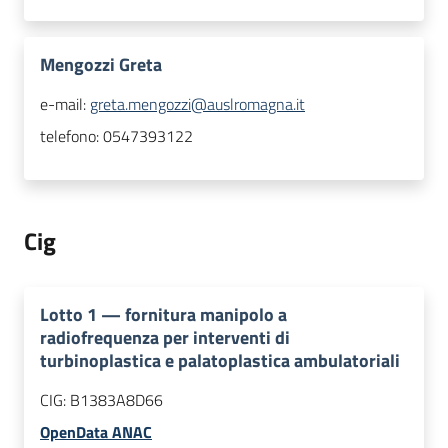
Mengozzi Greta
e-mail:
greta.mengozzi@auslromagna.it
telefono:
0547393122
Cig
Lotto
1
—
fornitura manipolo a
radiofrequenza per interventi di
turbinoplastica e palatoplastica ambulatoriali
CIG:
B1383A8D66
OpenData ANAC