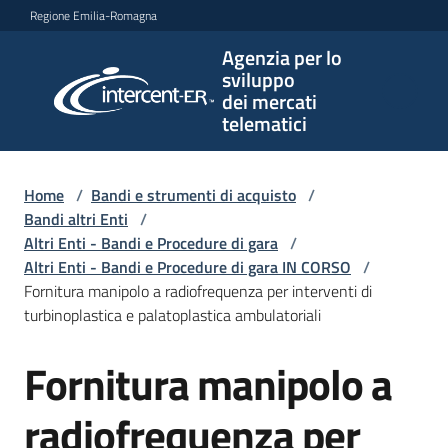
Vai al contenuto
Vai alla navigazione
Vai al footer
Regione Emilia-Romagna
Agenzia per lo
Agenzia
sviluppo
per lo
dei mercati
sviluppo
telematici
dei
mercati
telematici
Home
/
Bandi e strumenti di acquisto
/
Bandi altri Enti
/
Altri Enti - Bandi e Procedure di gara
/
Altri Enti - Bandi e Procedure di gara IN CORSO
/
L'Agenzia
Fornitura manipolo a radiofrequenza per interventi di
turbinoplastica e palatoplastica ambulatoriali
Fornitura manipolo a
Bandi
Salta al contenuto
e
strumenti
radiofrequenza per
di