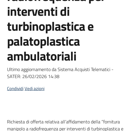
acquisto
interventi di
turbinoplastica e
Supporto
palatoplastica
ambulatoriali
Piattaforme
telematiche
Ultimo aggiornamento da Sistema Acquisti Telematici -
SATER:
26/02/2026 14:38
Condividi
Vedi azioni
English
site
Dati del bando
Richiesta di offerta relativa all’affidamento della “fornitura
manipolo a radiofrequenza per interventi di turbinoplastica e