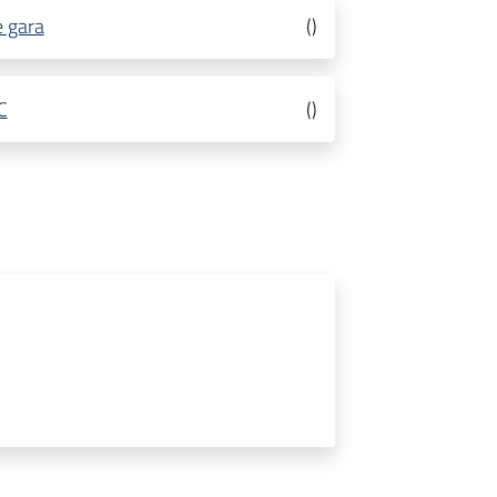
e gara
(
)
C
(
)