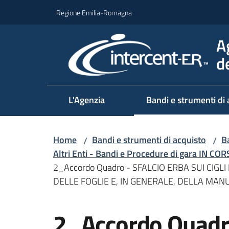
Vai al contenuto
Vai alla navigazione
Vai al footer
Regione Emilia-Romagna
A
d
L'Agenzia
Bandi e strumenti di 
Home
Bandi e strumenti di acquisto
Ba
/
/
Altri Enti - Bandi e Procedure di gara IN CO
2_Accordo Quadro - SFALCIO ERBA SUI CIGL
DELLE FOGLIE E, IN GENERALE, DELLA MANU
Salta al contenuto
2_Accordo Quadr