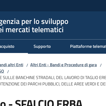
genzia per lo sviluppo
ei mercati telematici
acquisto
Supporto
Piattaforme telema
ndi altri Enti
Altri Enti - Bandi e Procedure di gara
/
/
RSO
/
I E SULLE BANCHINE STRADALI, DEL LAVORO DI TAGLIO ERB
TENZIONE DEI PARCHI PUBBLICI, DELLE AREE VERDI E DE
o - SFALCIO ERBA