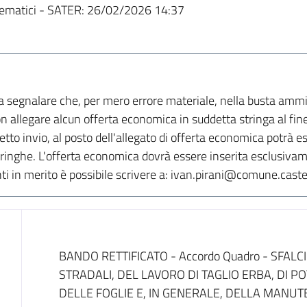
ematici - SATER:
26/02/2026 14:37
 segnalare che, per mero errore materiale, nella busta ammini
n allegare alcun offerta economica in suddetta stringa al fine
retto invio, al posto dell'allegato di offerta economica potrà e
 stringhe. L'offerta economica dovrà essere inserita esclusiva
 in merito è possibile scrivere a: ivan.pirani@comune.casteld
Dati del bando
BANDO RETTIFICATO - Accordo Quadro - SFALC
STRADALI, DEL LAVORO DI TAGLIO ERBA, DI PO
DELLE FOGLIE E, IN GENERALE, DELLA MANUTE